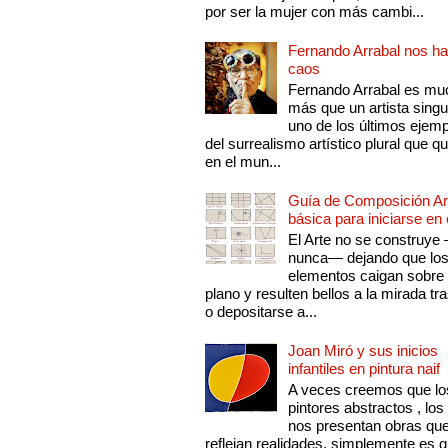
por ser la mujer con más cambi...
Fernando Arrabal nos ha
caos
Fernando Arrabal es mu
más que un artista singu
uno de los últimos ejem
del surrealismo artístico plural que 
en el mun...
Guía de Composición Art
básica para iniciarse en 
El Arte no se construye
nunca— dejando que lo
elementos caigan sobre
plano y resulten bellos a la mirada tr
o depositarse a...
Joan Miró y sus inicios
infantiles en pintura naif
A veces creemos que lo
pintores abstractos , los
nos presentan obras qu
reflejan realidades, simplemente es 