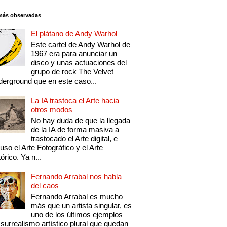
más observadas
El plátano de Andy Warhol
Este cartel de Andy Warhol de
1967 era para anunciar un
disco y unas actuaciones del
grupo de rock The Velvet
erground que en este caso...
La IA trastoca el Arte hacia
otros modos
No hay duda de que la llegada
de la IA de forma masiva a
trastocado el Arte digital, e
luso el Arte Fotográfico y el Arte
tórico. Ya n...
Fernando Arrabal nos habla
del caos
Fernando Arrabal es mucho
más que un artista singular, es
uno de los últimos ejemplos
 surrealismo artístico plural que quedan