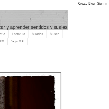
afía
Literatura
Miradas
Museo
 XX
Siglo XXI