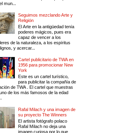
el mun...
Seguimos mezclando Arte y
Religión
El Arte en la antigüedad tenía
poderes mágicos, pues era
capaz de vencer a los
eres de la naturaleza, a los espíritus
ignos, y acercar...
Cartel publicitario de TWA en
1956 para promocionar New
York
Este es un cartel turístico,
para publicitar la compañía de
ación de TWA . El cartel que muestras
uno de los más famosos de la edad
..
Rafal Milach y una imagen de
su proyecto The Winners
El artista fotógrafo polaco
Rafal Milach no deja una
imagen curiosa por lo que