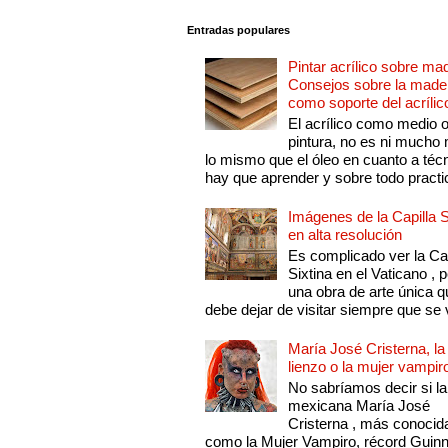
Entradas populares
Pintar acrílico sobre ma
Consejos sobre la made
como soporte del acrílic
El acrílico como medio 
pintura, no es ni mucho
lo mismo que el óleo en cuanto a técn
hay que aprender y sobre todo practic
Imágenes de la Capilla S
en alta resolución
Es complicado ver la Cap
Sixtina en el Vaticano , 
una obra de arte única q
debe dejar de visitar siempre que se v
María José Cristerna, la
lienzo o la mujer vampir
No sabríamos decir si la
mexicana María José
Cristerna , más conocid
como la Mujer Vampiro, récord Guin