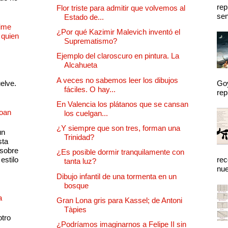
rep
Flor triste para admitir que volvemos al
sen
Estado de...
Dime
¿Por qué Kazimir Malevich inventó el
 quien
Suprematismo?
Ejemplo del claroscuro en pintura. La
Alcahueta
A veces no sabemos leer los dibujos
uelve.
Goy
fáciles. O hay...
rep
En Valencia los plátanos que se cansan
Joan
los cuelgan...
¿Y siempre que son tres, forman una
un
Trinidad?
sta
 sobre
¿Es posible dormir tranquilamente con
estilo
rec
tanta luz?
nue
Dibujo infantil de una tormenta en un
bosque
a
Gran Lona gris para Kassel; de Antoni
Tàpies
otro
¿Podríamos imaginarnos a Felipe II sin