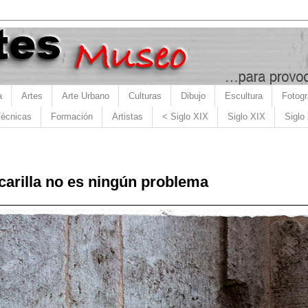
a
Artes
Arte Urbano
Culturas
Dibujo
Escultura
Fotogr
écnicas
Formación
Artistas
< Siglo XIX
Siglo XIX
Siglo
arilla no es ningún problema