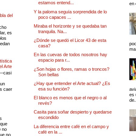
estamos entend...
en 
Y la paloma seguía sorprendida de lo
bla del
poco capaces ...
Miraba el horizonte y se quedaba tan
cho
tranquila. Na...
lar, es
plos
¿Dónde se quedó el Licor 43 de esta
quedan
pod
casa?
mal
En las cuevas de todos nosotros hay
espacio para r...
ística
el Arte
¿Son hojas o flores, ramas o troncos?
 —casi
Son bellas
s
¿Hay que entender el Arte actual? ¿Es
 un
esa su función?
as caer
avi
es 
El blanco es menos que el negro o al
de.
revés?
Casita para soñar despierto y quedarse
escondido
s
 que
La diferencia entre café en el campo y
e no
café en la ...
que no