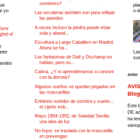
sombrero?
que
pla
e yo
o d
Las escaleras también son para reflejar
las paredes
A veces incluso la piedra puede estar
Torre
sola y aband...
ghel el
Escultura a Largo Caballero en Madrid.
e
Ahora se ha...
eter
Las
Los fantasmas de Dalí y Duchamp se
sus
hablan, pero no...
randes
Calma. ¿Y si aprendiéramos a convivir
AVISO
con la derrota?
AVIS
Algunos sueños se quedan pegados en
las mascarillas
Blog
Enhiesto surtidor de sombra y sueño…
Este b
el ciprés esb...
DE ac
Mayo 1904-1992, de Soledad Sevilla
ha ten
una idea de luz
siempr
No huye, se traslada con la mascarilla
en prevengan