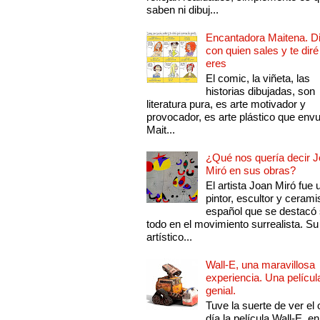
saben ni dibuj...
Encantadora Maitena. 
con quien sales y te diré
eres
El comic, la viñeta, las
historias dibujadas, son
literatura pura, es arte motivador y
provocador, es arte plástico que env
Mait...
¿Qué nos quería decir 
Miró en sus obras?
El artista Joan Miró fue 
pintor, escultor y cerami
español que se destacó
todo en el movimiento surrealista. Su 
artístico...
Wall-E, una maravillosa
experiencia. Una películ
genial.
Tuve la suerte de ver el 
día la película Wall-E, en