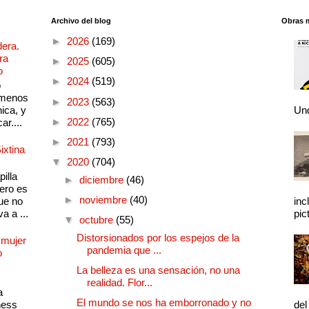
Archivo del blog
Obras 
►
2026
(169)
dera.
ra
►
2025
(605)
o
►
2024
(519)
o
 menos
►
2023
(563)
ica, y
Und
►
2022
(765)
ar....
►
2021
(793)
ixtina
▼
2020
(704)
illa
►
diciembre
(46)
pero es
►
noviembre
(40)
ue no
inc
a a ...
pic
▼
octubre
(55)
Distorsionados por los espejos de la
 mujer
pandemia que ...
o
La belleza es una sensación, no una
realidad. Flor...
a
El mundo se nos ha emborronado y no
ness
del