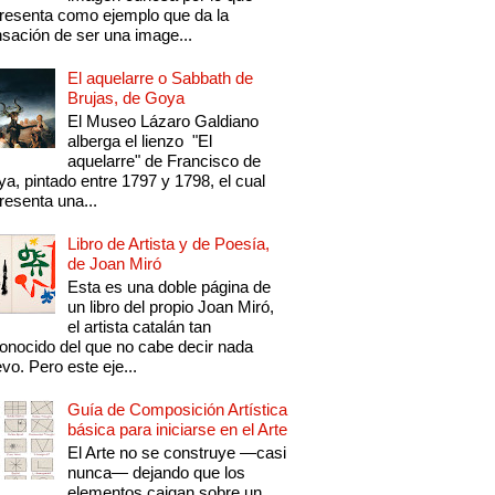
resenta como ejemplo que da la
sación de ser una image...
El aquelarre o Sabbath de
Brujas, de Goya
El Museo Lázaro Galdiano
alberga el lienzo "El
aquelarre" de Francisco de
a, pintado entre 1797 y 1798, el cual
resenta una...
Libro de Artista y de Poesía,
de Joan Miró
Esta es una doble página de
un libro del propio Joan Miró,
el artista catalán tan
onocido del que no cabe decir nada
vo. Pero este eje...
Guía de Composición Artística
básica para iniciarse en el Arte
El Arte no se construye —casi
nunca— dejando que los
elementos caigan sobre un