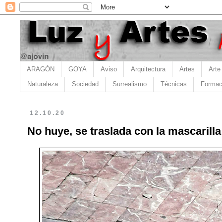
ARAGÓN
GOYA
Aviso
Arquitectura
Artes
Arte
Naturaleza
Sociedad
Surrealismo
Técnicas
Formac
12.10.20
No huye, se traslada con la mascarill