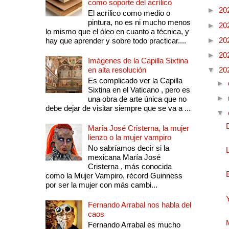
como soporte del acrílico
►
20
El acrílico como medio o
pintura, no es ni mucho menos
►
20
lo mismo que el óleo en cuanto a técnica, y
►
20
hay que aprender y sobre todo practicar....
►
20
Imágenes de la Capilla Sixtina
en alta resolución
▼
20
Es complicado ver la Capilla
►
Sixtina en el Vaticano , pero es
►
una obra de arte única que no
debe dejar de visitar siempre que se va a ...
▼
María José Cristerna, la mujer
lienzo o la mujer vampiro
No sabríamos decir si la
mexicana María José
Cristerna , más conocida
como la Mujer Vampiro, récord Guinness
por ser la mujer con más cambi...
Fernando Arrabal nos habla del
caos
Fernando Arrabal es mucho