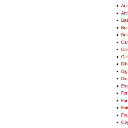
Art
Art
Bas
Bo
Bre
Car
Col
Cul
Dib
Digi
Dis
Esc
For
Fo
Fot
Fra
Go