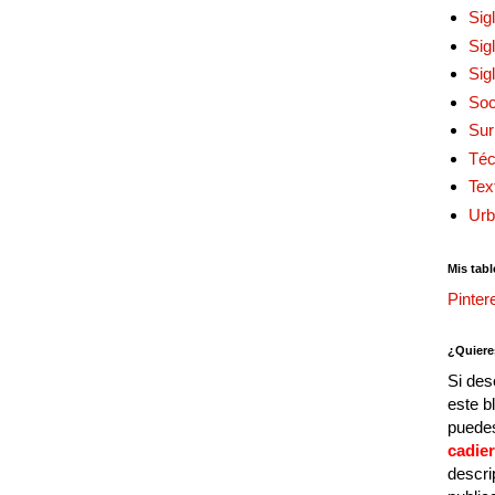
Sig
Sig
Sig
Soc
Sur
Téc
Tex
Urb
Mis tabl
Pinter
¿Quiere
Si des
este b
puedes
cadie
descri