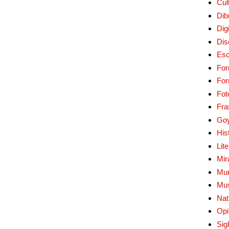
Cul
Dib
Digi
Dis
Esc
For
Fo
Fot
Fra
Go
His
Lit
Mir
Mur
Mu
Nat
Opi
Sig