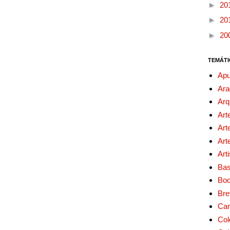
►
20
►
20
►
20
TEMÁTI
Apu
Ara
Arq
Art
Art
Art
Art
Bas
Bo
Bre
Car
Col