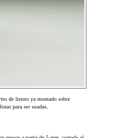
rtes de lienzo ya montado sobre
istas para ser usadas.
un grosor a partir de 5 mm, cortada al