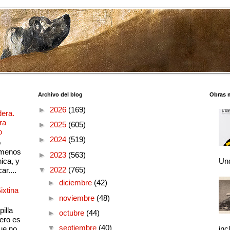
Archivo del blog
Obras 
►
2026
(169)
dera.
ra
►
2025
(605)
o
►
2024
(519)
o
 menos
►
2023
(563)
ica, y
Und
▼
2022
(765)
ar....
►
diciembre
(42)
ixtina
►
noviembre
(48)
illa
►
octubre
(44)
pero es
▼
septiembre
(40)
ue no
inc