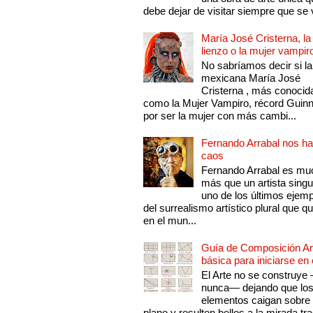
debe dejar de visitar siempre que se v
María José Cristerna, la
lienzo o la mujer vampir
No sabríamos decir si la
mexicana María José
Cristerna , más conocid
como la Mujer Vampiro, récord Guin
por ser la mujer con más cambi...
Fernando Arrabal nos ha
caos
Fernando Arrabal es mu
más que un artista singu
uno de los últimos ejem
del surrealismo artístico plural que 
en el mun...
Guía de Composición Art
básica para iniciarse en 
El Arte no se construye
nunca— dejando que lo
elementos caigan sobre
plano y resulten bellos a la mirada tr