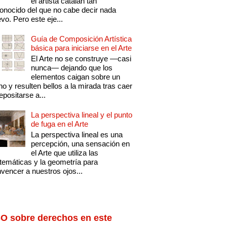
el artista catalán tan
onocido del que no cabe decir nada
vo. Pero este eje...
Guía de Composición Artística
básica para iniciarse en el Arte
El Arte no se construye —casi
nunca— dejando que los
elementos caigan sobre un
no y resulten bellos a la mirada tras caer
epositarse a...
La perspectiva lineal y el punto
de fuga en el Arte
La perspectiva lineal es una
percepción, una sensación en
el Arte que utiliza las
emáticas y la geometría para
vencer a nuestros ojos...
O sobre derechos en este