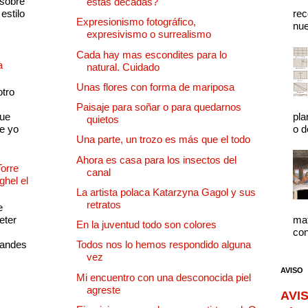
 sobre
estas décadas?
estilo
rec
Expresionismo fotográfico,
nue
expresivismo o surrealismo
Cada hay mas escondites para lo
a
natural. Cuidado
Unas flores con forma de mariposa
otro
Paisaje para soñar o para quedarnos
que
pla
quietos
e yo
o d
Una parte, un trozo es más que el todo
Ahora es casa para los insectos del
Torre
canal
ghel el
La artista polaca Katarzyna Gagol y sus
retratos
e
eter
mat
En la juventud todo son colores
con
randes
Todos nos lo hemos respondido alguna
vez
AVISO
Mi encuentro con una desconocida piel
agreste
AVIS