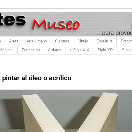
a
Artes
Arte Urbano
Culturas
Dibujo
Escultura
Fotogr
écnicas
Formación
Artistas
< Siglo XIX
Siglo XIX
Siglo
intar al óleo o acrílico