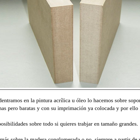
entramos en la pintura acrílica u óleo lo hacemos sobre sopo
as pero baratas y con su imprimación ya colocada y por ello l
osibilidades sobre todo si quieres trabjar en tamaño grandes.
z más sobre la madera conglomerada o no, siempre a partir de 