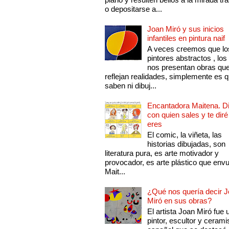
o depositarse a...
Joan Miró y sus inicios
infantiles en pintura naif
A veces creemos que lo
pintores abstractos , los
nos presentan obras qu
reflejan realidades, simplemente es 
saben ni dibuj...
Encantadora Maitena. 
con quien sales y te diré
eres
El comic, la viñeta, las
historias dibujadas, son
literatura pura, es arte motivador y
provocador, es arte plástico que env
Mait...
¿Qué nos quería decir 
Miró en sus obras?
El artista Joan Miró fue 
pintor, escultor y cerami