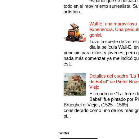
español que se destacó
todo en el movimiento surrealista. Su 
artístico...
Wall-E, una maravillosa
experiencia. Una películ
genial.
Tuve la suerte de ver el 
día la película Wall-E, en
principio para niños y jóvenes, pero 
nada más comenzar ya me indicó qu
est...
Detalles del cuadro "La 
de Babel" de Pieter Brue
Viejo
El cuadro de “La Torre d
Babel” fue pintado por Pi
Brueghel el Viejo , (1525 - 1569)
considerado como uno de los más g
pi...
Twitter