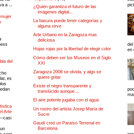
a a ...
pic
¿Quién garantiza el futuro de las
imágenes digital...
 mujer
La basura puede tener categorías y
o
alguna sirve
Arte Urbano en la Zaragoza mas
a
deliciosa
ness
del
Hojas rojas por la libertad de elegir color
en 
Cómo deben ser los Museos en el Siglo
bla del
XXI
Zaragoza 2008 se olvida, y algo se
cho
quiere gritar
lar, es
plos
Existe el negro transparente y
quedan
pod
translúcido aunque ...
mal
El aire potente jugaba con el agua
ística
Un rostro del artista Josep María de
el Arte
Sucre
 —casi
Gaudí creó un Paraíso Terrenal en
s
Barcelona
 un
as caer
rep