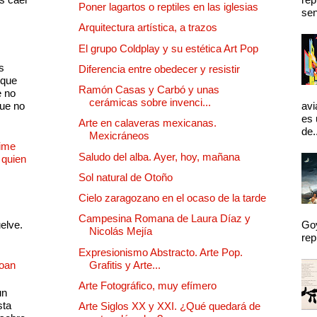
Poner lagartos o reptiles en las iglesias
sen
Arquitectura artística, a trazos
El grupo Coldplay y su estética Art Pop
s
Diferencia entre obedecer y resistir
 que
Ramón Casas y Carbó y unas
e no
cerámicas sobre invenci...
que no
avi
es 
Arte en calaveras mexicanas.
de.
Mexicráneos
Dime
Saludo del alba. Ayer, hoy, mañana
 quien
Sol natural de Otoño
Cielo zaragozano en el ocaso de la tarde
Campesina Romana de Laura Díaz y
uelve.
Goy
Nicolás Mejía
rep
Expresionismo Abstracto. Arte Pop.
Joan
Grafitis y Arte...
Arte Fotográfico, muy efímero
un
sta
Arte Siglos XX y XXI. ¿Qué quedará de