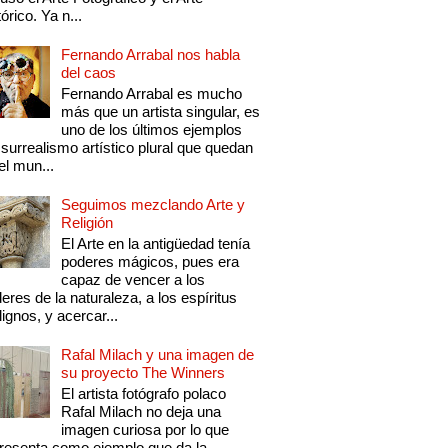
tórico. Ya n...
Fernando Arrabal nos habla
del caos
Fernando Arrabal es mucho
más que un artista singular, es
uno de los últimos ejemplos
 surrealismo artístico plural que quedan
el mun...
Seguimos mezclando Arte y
Religión
El Arte en la antigüedad tenía
poderes mágicos, pues era
capaz de vencer a los
eres de la naturaleza, a los espíritus
ignos, y acercar...
Rafal Milach y una imagen de
su proyecto The Winners
El artista fotógrafo polaco
Rafal Milach no deja una
imagen curiosa por lo que
resenta como ejemplo que da la