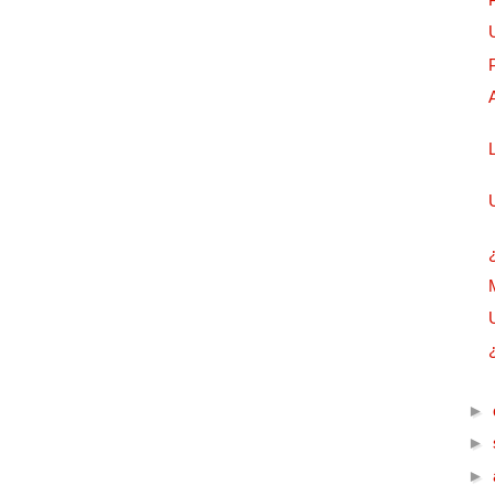
►
►
►