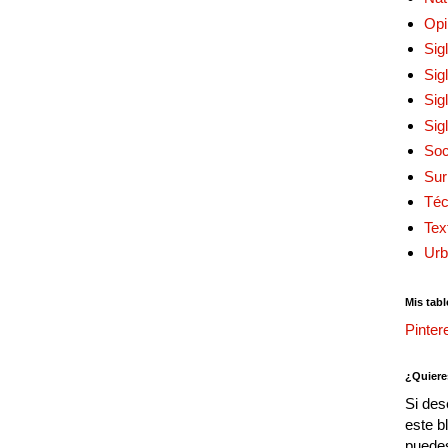
Opi
Sig
Sig
Sig
Sig
Soc
Sur
Téc
Tex
Urb
Mis tabl
Pinter
¿Quiere
Si des
este b
puedes