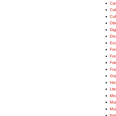
Car
Col
Cul
Dib
Digi
Dis
Esc
For
Fo
Fot
Fra
Go
His
Lit
Mir
Mur
Mu
Nat