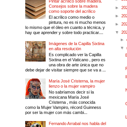
Pintar acrílico sobre madera.
Consejos sobre la madera
►
20
como soporte del acrílico
►
20
El acrílico como medio o
pintura, no es ni mucho menos
►
20
lo mismo que el óleo en cuanto a técnica, y
▼
20
hay que aprender y sobre todo practicar....
►
Imágenes de la Capilla Sixtina
▼
en alta resolución
Es complicado ver la Capilla
Sixtina en el Vaticano , pero es
una obra de arte única que no
debe dejar de visitar siempre que se va a ...
María José Cristerna, la mujer
lienzo o la mujer vampiro
No sabríamos decir si la
mexicana María José
Cristerna , más conocida
como la Mujer Vampiro, récord Guinness
por ser la mujer con más cambi...
Fernando Arrabal nos habla del