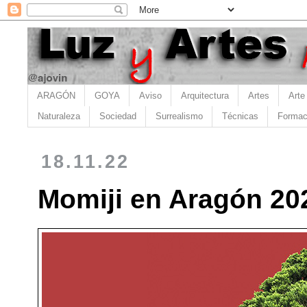
ARAGÓN
GOYA
Aviso
Arquitectura
Artes
Arte
Naturaleza
Sociedad
Surrealismo
Técnicas
Formac
18.11.22
Momiji en Aragón 20