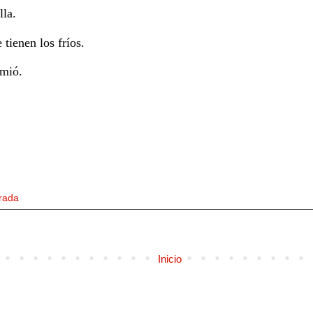
la.
tienen los fríos.
rmió.
rada
Inicio