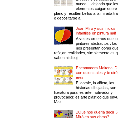
nunca— dejando que lo
elementos caigan sobre
plano y resulten bellos a la mirada tr
o depositarse a...
Joan Miró y sus inicios
infantiles en pintura naif
A veces creemos que lo
pintores abstractos , los
nos presentan obras qu
reflejan realidades, simplemente es 
saben ni dibuj...
Encantadora Maitena. 
con quien sales y te diré
eres
El comic, la viñeta, las
historias dibujadas, son
literatura pura, es arte motivador y
provocador, es arte plástico que env
Mait...
¿Qué nos quería decir 
Miró en sus obras?