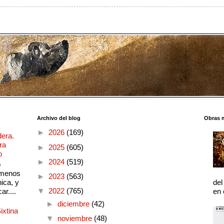
Archivo del blog
Obras 
►
2026
(169)
dera.
ra
►
2025
(605)
o
►
2024
(519)
o
 menos
►
2023
(563)
ica, y
del
▼
2022
(765)
ar....
en 
►
diciembre
(42)
ixtina
▼
noviembre
(48)