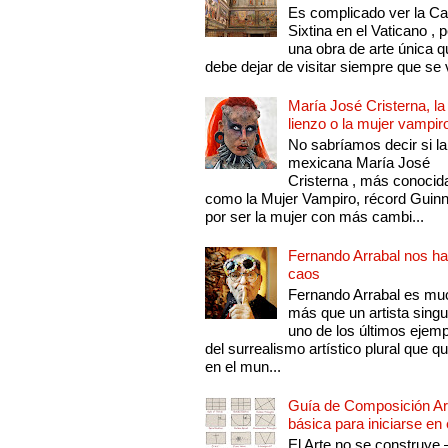
Es complicado ver la Cap
Sixtina en el Vaticano , 
una obra de arte única q
debe dejar de visitar siempre que se v
María José Cristerna, la
lienzo o la mujer vampir
No sabríamos decir si la
mexicana María José
Cristerna , más conocid
como la Mujer Vampiro, récord Guin
por ser la mujer con más cambi...
Fernando Arrabal nos ha
caos
Fernando Arrabal es mu
más que un artista singu
uno de los últimos ejem
del surrealismo artístico plural que 
en el mun...
Guía de Composición Art
básica para iniciarse en 
El Arte no se construye