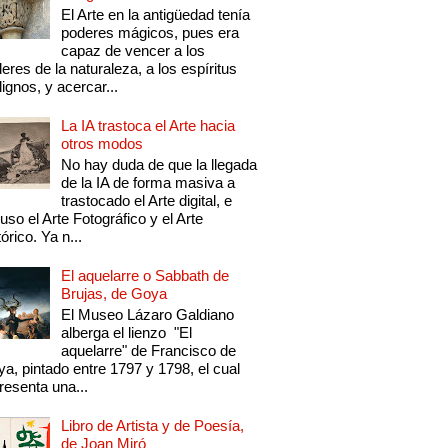
El Arte en la antigüedad tenía
poderes mágicos, pues era
capaz de vencer a los
eres de la naturaleza, a los espíritus
ignos, y acercar...
La IA trastoca el Arte hacia
otros modos
No hay duda de que la llegada
de la IA de forma masiva a
trastocado el Arte digital, e
luso el Arte Fotográfico y el Arte
tórico. Ya n...
El aquelarre o Sabbath de
Brujas, de Goya
El Museo Lázaro Galdiano
alberga el lienzo "El
aquelarre" de Francisco de
a, pintado entre 1797 y 1798, el cual
resenta una...
Libro de Artista y de Poesía,
de Joan Miró