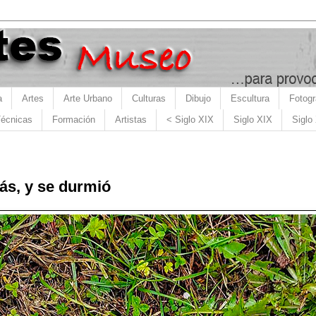
a
Artes
Arte Urbano
Culturas
Dibujo
Escultura
Fotogr
écnicas
Formación
Artistas
< Siglo XIX
Siglo XIX
Siglo
ás, y se durmió