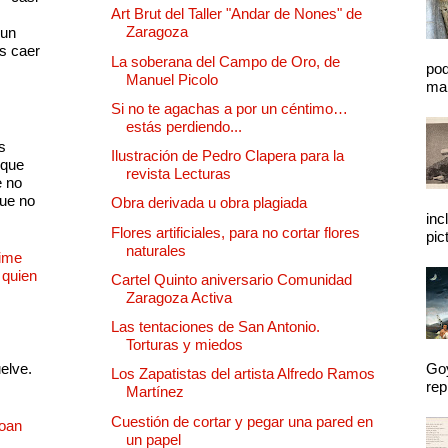
Art Brut del Taller "Andar de Nones" de
s
Zaragoza
 un
as caer
La soberana del Campo de Oro, de
pod
Manuel Picolo
mal
Si no te agachas a por un céntimo…
estás perdiendo...
s
Ilustración de Pedro Clapera para la
 que
revista Lecturas
e no
que no
Obra derivada u obra plagiada
inc
Flores artificiales, para no cortar flores
pic
naturales
Dime
 quien
Cartel Quinto aniversario Comunidad
Zaragoza Activa
Las tentaciones de San Antonio.
Torturas y miedos
uelve.
Goy
Los Zapatistas del artista Alfredo Ramos
rep
Martínez
Cuestión de cortar y pegar una pared en
Joan
un papel