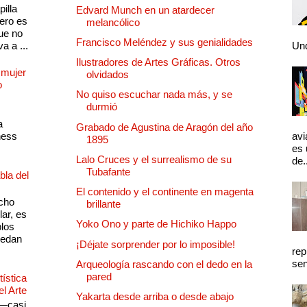
illa
Edvard Munch en un atardecer
pero es
melancólico
ue no
Francisco Meléndez y sus genialidades
a a ...
Und
Ilustradores de Artes Gráficas. Otros
 mujer
olvidados
o
No quiso escuchar nada más, y se
durmió
a
Grabado de Agustina de Aragón del año
ness
avi
1895
es 
Lalo Cruces y el surrealismo de su
de.
Tubafante
bla del
El contenido y el continente en magenta
cho
brillante
lar, es
Yoko Ono y parte de Hichiko Happo
plos
quedan
¡Déjate sorprender por lo imposible!
rep
sen
Arqueología rascando con el dedo en la
pared
ística
el Arte
Yakarta desde arriba o desde abajo
 —casi