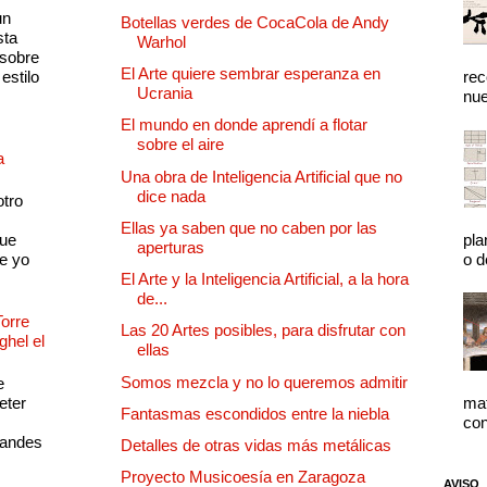
un
Botellas verdes de CocaCola de Andy
sta
Warhol
 sobre
El Arte quiere sembrar esperanza en
estilo
rec
Ucrania
nue
El mundo en donde aprendí a flotar
sobre el aire
a
Una obra de Inteligencia Artificial que no
dice nada
otro
Ellas ya saben que no caben por las
que
pla
aperturas
e yo
o d
El Arte y la Inteligencia Artificial, a la hora
de...
Torre
Las 20 Artes posibles, para disfrutar con
ghel el
ellas
Somos mezcla y no lo queremos admitir
e
eter
mat
Fantasmas escondidos entre la niebla
con
randes
Detalles de otras vidas más metálicas
Proyecto Musicoesía en Zaragoza
AVISO