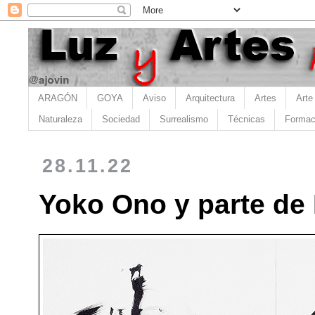
ARAGÓN
GOYA
Aviso
Arquitectura
Artes
Arte
Naturaleza
Sociedad
Surrealismo
Técnicas
Formac
28.11.22
Yoko Ono y parte de