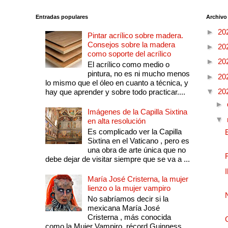
Entradas populares
Archivo
►
20
Pintar acrílico sobre madera.
Consejos sobre la madera
►
20
como soporte del acrílico
►
20
El acrílico como medio o
pintura, no es ni mucho menos
►
20
lo mismo que el óleo en cuanto a técnica, y
▼
20
hay que aprender y sobre todo practicar....
►
Imágenes de la Capilla Sixtina
▼
en alta resolución
Es complicado ver la Capilla
Sixtina en el Vaticano , pero es
una obra de arte única que no
debe dejar de visitar siempre que se va a ...
María José Cristerna, la mujer
lienzo o la mujer vampiro
No sabríamos decir si la
mexicana María José
Cristerna , más conocida
como la Mujer Vampiro, récord Guinness