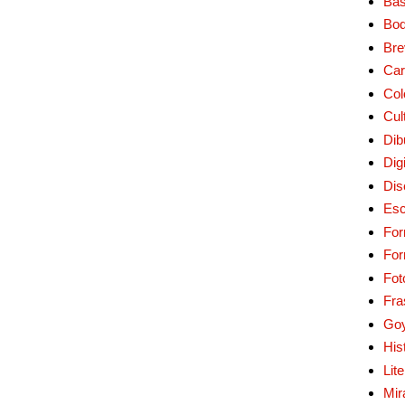
Bas
Bo
Bre
Car
Col
Cul
Dib
Digi
Dis
Esc
For
Fo
Fot
Fra
Go
His
Lit
Mir