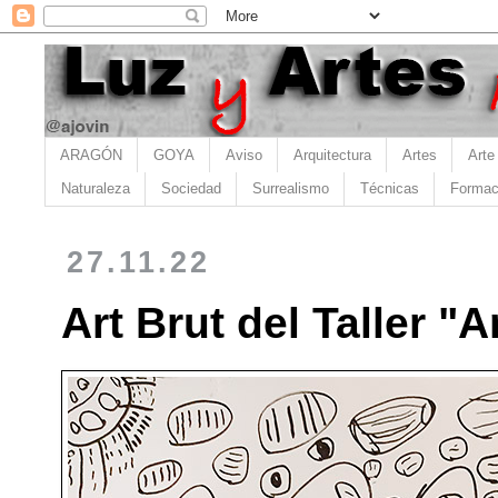
ARAGÓN
GOYA
Aviso
Arquitectura
Artes
Arte
Naturaleza
Sociedad
Surrealismo
Técnicas
Formac
27.11.22
Art Brut del Taller 