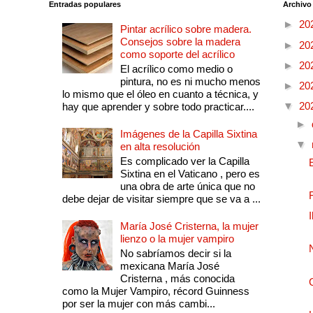
Entradas populares
Archivo
►
20
Pintar acrílico sobre madera.
Consejos sobre la madera
►
20
como soporte del acrílico
►
20
El acrílico como medio o
pintura, no es ni mucho menos
►
20
lo mismo que el óleo en cuanto a técnica, y
▼
20
hay que aprender y sobre todo practicar....
►
Imágenes de la Capilla Sixtina
▼
en alta resolución
Es complicado ver la Capilla
Sixtina en el Vaticano , pero es
una obra de arte única que no
debe dejar de visitar siempre que se va a ...
María José Cristerna, la mujer
lienzo o la mujer vampiro
No sabríamos decir si la
mexicana María José
Cristerna , más conocida
como la Mujer Vampiro, récord Guinness
por ser la mujer con más cambi...