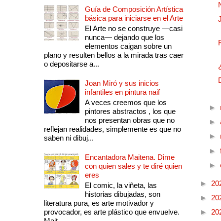
Guía de Composición Artística
básica para iniciarse en el Arte
El Arte no se construye —casi
nunca— dejando que los
elementos caigan sobre un
plano y resulten bellos a la mirada tras caer
o depositarse a...
Joan Miró y sus inicios
infantiles en pintura naif
A veces creemos que los
►
pintores abstractos , los que
nos presentan obras que no
►
reflejan realidades, simplemente es que no
►
saben ni dibuj...
►
Encantadora Maitena. Dime
►
con quien sales y te diré quien
eres
►
20
El comic, la viñeta, las
historias dibujadas, son
►
20
literatura pura, es arte motivador y
provocador, es arte plástico que envuelve.
►
20
Mait...