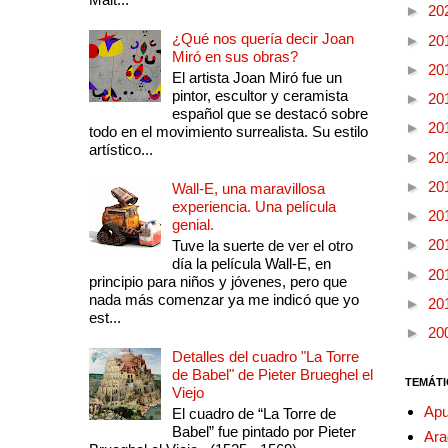
►
20
¿Qué nos quería decir Joan
►
20
Miró en sus obras?
►
20
El artista Joan Miró fue un
pintor, escultor y ceramista
►
20
español que se destacó sobre
►
20
todo en el movimiento surrealista. Su estilo
artístico...
►
20
►
20
Wall-E, una maravillosa
experiencia. Una película
►
20
genial.
►
20
Tuve la suerte de ver el otro
día la película Wall-E, en
►
20
principio para niños y jóvenes, pero que
nada más comenzar ya me indicó que yo
►
20
est...
►
20
Detalles del cuadro "La Torre
de Babel" de Pieter Brueghel el
TEMÁTI
Viejo
Apu
El cuadro de “La Torre de
Babel” fue pintado por Pieter
Ara