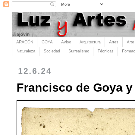
ARAGÓN
GOYA
Aviso
Arquitectura
Artes
Arte
Naturaleza
Sociedad
Surrealismo
Técnicas
Formac
12.6.24
Francisco de Goya y