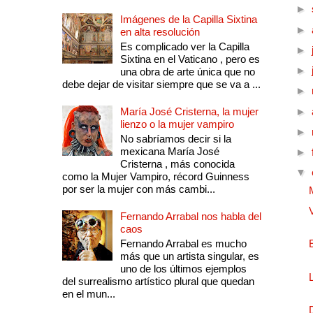
►
Imágenes de la Capilla Sixtina
►
en alta resolución
Es complicado ver la Capilla
►
Sixtina en el Vaticano , pero es
►
una obra de arte única que no
debe dejar de visitar siempre que se va a ...
►
María José Cristerna, la mujer
►
lienzo o la mujer vampiro
►
No sabríamos decir si la
mexicana María José
►
Cristerna , más conocida
▼
como la Mujer Vampiro, récord Guinness
por ser la mujer con más cambi...
Fernando Arrabal nos habla del
caos
Fernando Arrabal es mucho
más que un artista singular, es
uno de los últimos ejemplos
del surrealismo artístico plural que quedan
en el mun...