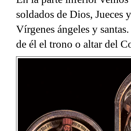
soldados de Dios, Jueces y
Vírgenes ángeles y santas.
de él el trono o altar del 