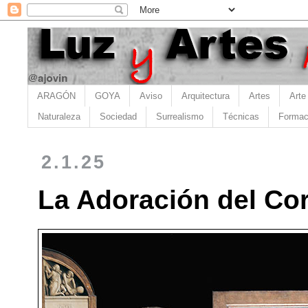
ARAGÓN
GOYA
Aviso
Arquitectura
Artes
Arte
Naturaleza
Sociedad
Surrealismo
Técnicas
Formac
2.1.25
La Adoración del Co