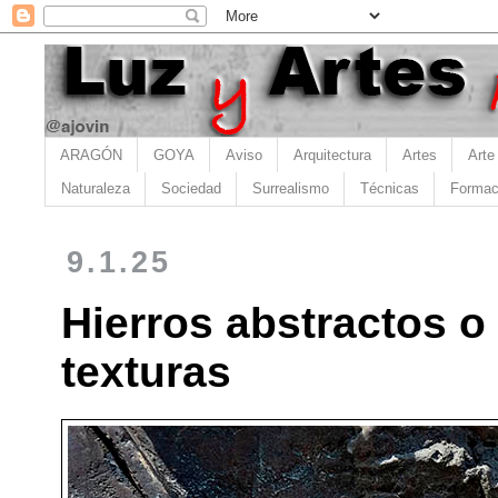
ARAGÓN
GOYA
Aviso
Arquitectura
Artes
Arte
Naturaleza
Sociedad
Surrealismo
Técnicas
Formac
9.1.25
Hierros abstractos o
texturas