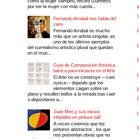
como la Mujer Vampiro, récord Guinness
por ser la mujer con más cambi...
Fernando Arrabal nos habla del
caos
Fernando Arrabal es mucho
más que un artista singular, es
uno de los últimos ejemplos
del surrealismo artístico plural que quedan
en el mun...
Guía de Composición Artística
básica para iniciarse en el Arte
El Arte no se construye —casi
nunca— dejando que los
elementos caigan sobre un
plano y resulten bellos a la mirada tras caer
o depositarse a...
Joan Miró y sus inicios
infantiles en pintura naif
A veces creemos que los
pintores abstractos , los que
nos presentan obras que no