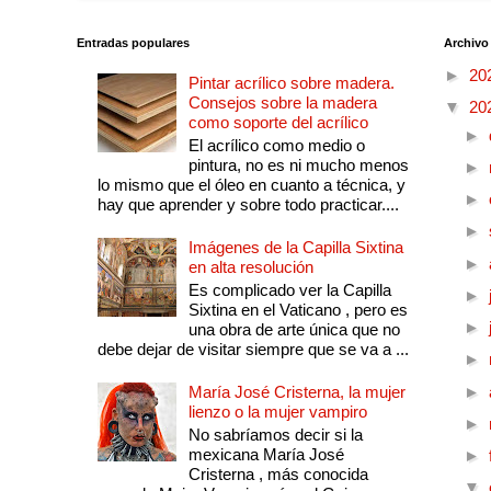
Entradas populares
Archivo
►
20
Pintar acrílico sobre madera.
Consejos sobre la madera
▼
20
como soporte del acrílico
►
El acrílico como medio o
pintura, no es ni mucho menos
►
lo mismo que el óleo en cuanto a técnica, y
►
hay que aprender y sobre todo practicar....
►
Imágenes de la Capilla Sixtina
►
en alta resolución
Es complicado ver la Capilla
►
Sixtina en el Vaticano , pero es
►
una obra de arte única que no
debe dejar de visitar siempre que se va a ...
►
María José Cristerna, la mujer
►
lienzo o la mujer vampiro
►
No sabríamos decir si la
mexicana María José
►
Cristerna , más conocida
▼