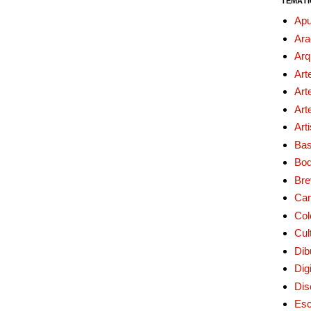
TEMÁTI
Apu
Ara
Arq
Art
Art
Art
Art
Bas
Bo
Bre
Car
Col
Cul
Dib
Digi
Dis
Esc