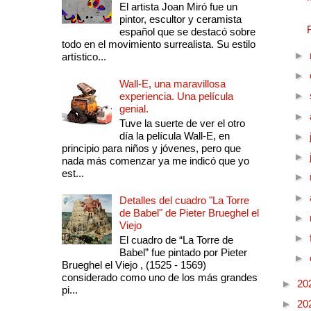
El artista Joan Miró fue un
pintor, escultor y ceramista
español que se destacó sobre
todo en el movimiento surrealista. Su estilo
►
artístico...
►
Wall-E, una maravillosa
►
experiencia. Una película
genial.
►
Tuve la suerte de ver el otro
día la película Wall-E, en
►
principio para niños y jóvenes, pero que
►
nada más comenzar ya me indicó que yo
est...
►
►
Detalles del cuadro "La Torre
de Babel" de Pieter Brueghel el
►
Viejo
►
El cuadro de “La Torre de
Babel” fue pintado por Pieter
►
Brueghel el Viejo , (1525 - 1569)
considerado como uno de los más grandes
►
20
pi...
►
20