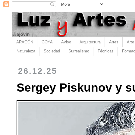
ARAGÓN
GOYA
Aviso
Arquitectura
Artes
Arte
Naturaleza
Sociedad
Surrealismo
Técnicas
Formac
26.12.25
Sergey Piskunov y su