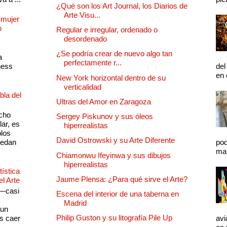
¿Qué son los Art Journal, los Diarios de
Arte Visu...
 mujer
o
Regular e irregular, ordenado o
desordenado
¿Se podría crear de nuevo algo tan
a
perfectamente r...
ness
del
en 
New York horizontal dentro de su
verticalidad
bla del
Ultras del Amor en Zaragoza
cho
Sergey Piskunov y sus óleos
lar, es
hiperrealistas
plos
David Ostrowski y su Arte Diferente
quedan
pod
mal
Chiamonwu Ifeyinwa y sus dibujos
hiperrealistas
ística
Jaume Plensa: ¿Para qué sirve el Arte?
el Arte
 —casi
Escena del interior de una taberna en
s
Madrid
 un
Philip Guston y su litografía Pile Up
as caer
avi