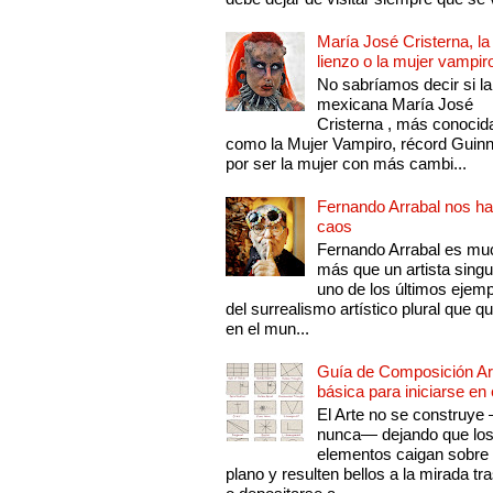
María José Cristerna, la
lienzo o la mujer vampir
No sabríamos decir si la
mexicana María José
Cristerna , más conocid
como la Mujer Vampiro, récord Guin
por ser la mujer con más cambi...
Fernando Arrabal nos ha
caos
Fernando Arrabal es mu
más que un artista singu
uno de los últimos ejem
del surrealismo artístico plural que 
en el mun...
Guía de Composición Art
básica para iniciarse en 
El Arte no se construye
nunca— dejando que lo
elementos caigan sobre
plano y resulten bellos a la mirada tr