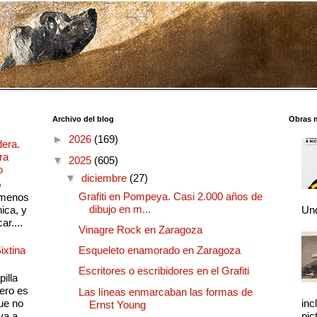
Archivo del blog
Obras 
►
2026
(169)
dera.
ra
▼
2025
(605)
o
▼
diciembre
(27)
o
Grafiti en Pompeya. Casi 2.000 años de
 menos
dibujo en m...
ica, y
Und
ar....
Vinagre Rock en Zaragoza
ixtina
Esqueleto enamorado en Zaragoza
Escritores o escribidores en el Grafiti
illa
pero es
Las líneas enmarcaban las formas de
ue no
inc
Ernst Young
a a ...
pic