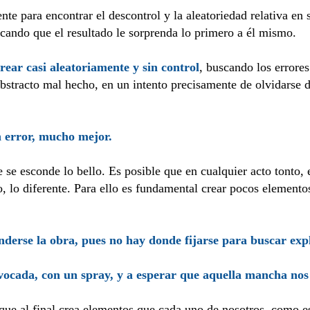
te para encontrar el descontrol y la aleatoriedad relativa en
uscando que el resultado le sorprenda lo primero a él mismo.
crear casi aleatoriamente y sin control
, buscando los errore
 abstracto mal hecho, en un intento precisamente de olvidarse 
 error, mucho mejor.
e esconde lo bello. Es posible que en cualquier acto tonto, 
, lo diferente. Para ello es fundamental crear pocos elemento
nderse la obra, pues no hay donde fijarse para buscar exp
ocada, con un spray, y a esperar que aquella mancha nos
 que al final crea elementos que cada uno de nosotros, como 