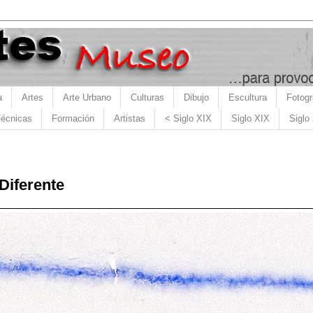
a
Artes
Arte Urbano
Culturas
Dibujo
Escultura
Fotogr
écnicas
Formación
Artistas
< Siglo XIX
Siglo XIX
Siglo
Diferente