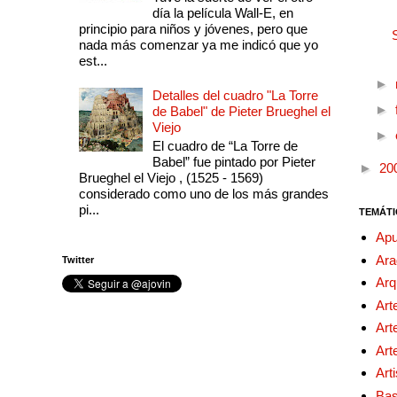
día la película Wall-E, en
principio para niños y jóvenes, pero que
nada más comenzar ya me indicó que yo
est...
►
Detalles del cuadro "La Torre
►
de Babel" de Pieter Brueghel el
Viejo
►
El cuadro de “La Torre de
Babel” fue pintado por Pieter
►
20
Brueghel el Viejo , (1525 - 1569)
considerado como uno de los más grandes
pi...
TEMÁTI
Apu
Ara
Twitter
Arq
Art
Art
Art
Art
Bas