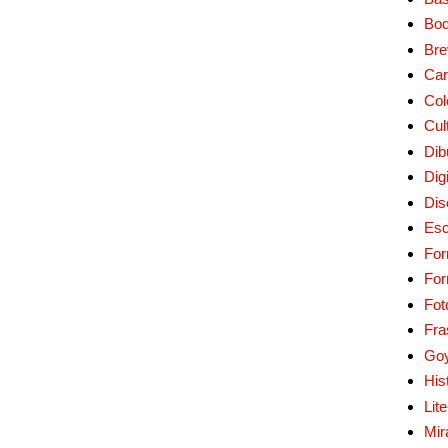
Bo
Bre
Car
Col
Cul
Dib
Digi
Dis
Esc
For
Fo
Fot
Fra
Go
His
Lit
Mir