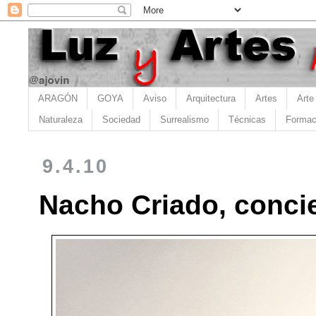
ARAGÓN
GOYA
Aviso
Arquitectura
Artes
Arte
Naturaleza
Sociedad
Surrealismo
Técnicas
Formac
9.4.10
Nacho Criado, concie