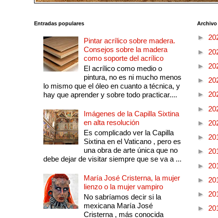
Entradas populares
Archivo
►
20
Pintar acrílico sobre madera.
Consejos sobre la madera
►
20
como soporte del acrílico
►
20
El acrílico como medio o
pintura, no es ni mucho menos
►
20
lo mismo que el óleo en cuanto a técnica, y
►
20
hay que aprender y sobre todo practicar....
►
20
Imágenes de la Capilla Sixtina
en alta resolución
►
20
Es complicado ver la Capilla
►
20
Sixtina en el Vaticano , pero es
una obra de arte única que no
►
20
debe dejar de visitar siempre que se va a ...
►
20
María José Cristerna, la mujer
►
20
lienzo o la mujer vampiro
►
20
No sabríamos decir si la
mexicana María José
►
20
Cristerna , más conocida