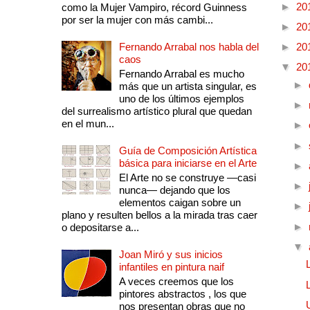
►
20
como la Mujer Vampiro, récord Guinness
por ser la mujer con más cambi...
►
20
Fernando Arrabal nos habla del
►
20
caos
▼
20
Fernando Arrabal es mucho
►
más que un artista singular, es
uno de los últimos ejemplos
►
del surrealismo artístico plural que quedan
en el mun...
►
►
Guía de Composición Artística
básica para iniciarse en el Arte
►
El Arte no se construye —casi
►
nunca— dejando que los
elementos caigan sobre un
►
plano y resulten bellos a la mirada tras caer
►
o depositarse a...
▼
Joan Miró y sus inicios
infantiles en pintura naif
A veces creemos que los
pintores abstractos , los que
nos presentan obras que no