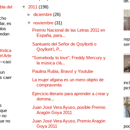
de.
bla del
▼
2011
(198)
►
diciembre
(26)
cho
▼
noviembre
(31)
lar, es
plos
Premio Nacional de las Letras 2011 en
quedan
España, para...
rep
Santuario del Señor de Qoylloriti o
sen
Qoyllorit’i, P...
ística
el Arte
“Somebody to love”, Freddy Mercury y
 —casi
la música clá...
s
Paulina Rubia, Bravo! y Youtube
 un
as caer
La mujer afgana es un mero objeto de
inc
compraventa
pic
Ejercicio literario para aprender a crear y
domina...
s
Juan José Vera Ayuso, posible Premio
 que
Aragón Goya 2011
e no
que no
Juan José Vera Ayuso, Premio Aragón
Goya 2011
pod