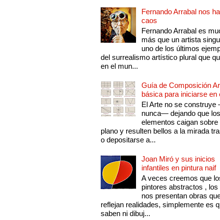
Fernando Arrabal nos ha
caos
Fernando Arrabal es mu
más que un artista singu
uno de los últimos ejem
del surrealismo artístico plural que 
en el mun...
Guía de Composición Art
básica para iniciarse en 
El Arte no se construye
nunca— dejando que lo
elementos caigan sobre
plano y resulten bellos a la mirada tr
o depositarse a...
Joan Miró y sus inicios
infantiles en pintura naif
A veces creemos que lo
pintores abstractos , los
nos presentan obras qu
reflejan realidades, simplemente es 
saben ni dibuj...