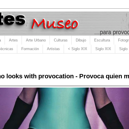
a
Artes
Arte Urbano
Culturas
Dibujo
Escultura
Fotogr
écnicas
Formación
Artistas
< Siglo XIX
Siglo XIX
Siglo
o looks with provocation - Provoca quien 