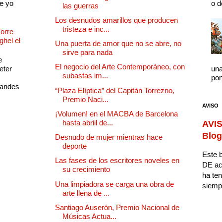
e yo
o d
las guerras
Los desnudos amarillos que producen
tristeza e inc...
Torre
ghel el
Una puerta de amor que no se abre, no
sirve para nada
e
El negocio del Arte Contemporáneo, con
eter
una
subastas im...
pon
randes
“Plaza Elíptica” del Capitán Torrezno,
Premio Naci...
AVISO
¡Volumen! en el MACBA de Barcelona
hasta abriil de...
AVIS
Blog
Desnudo de mujer mientras hace
deporte
Este b
Las fases de los escritores noveles en
DE ac
su crecimiento
ha ten
Una limpiadora se carga una obra de
siempr
arte llena de ...
Santiago Auserón, Premio Nacional de
Músicas Actua...