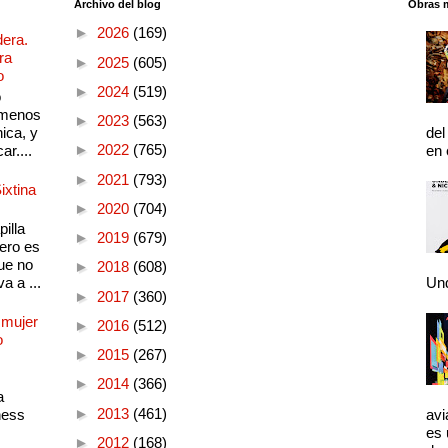
Archivo del blog
Obras 
►
2026
(169)
dera.
ra
►
2025
(605)
o
►
2024
(519)
o
 menos
►
2023
(563)
ica, y
del
►
2022
(765)
ar....
en 
►
2021
(793)
ixtina
►
2020
(704)
illa
►
2019
(679)
pero es
ue no
►
2018
(608)
a a ...
Und
►
2017
(360)
 mujer
►
2016
(512)
o
►
2015
(267)
►
2014
(366)
a
►
2013
(461)
ness
avi
es 
►
2012
(168)