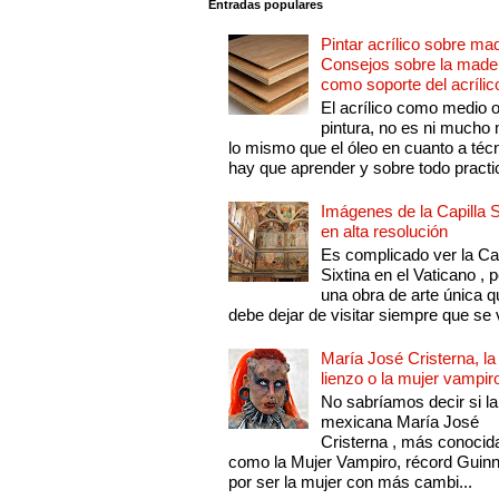
Entradas populares
Pintar acrílico sobre ma
Consejos sobre la made
como soporte del acrílic
El acrílico como medio 
pintura, no es ni mucho
lo mismo que el óleo en cuanto a técn
hay que aprender y sobre todo practic
Imágenes de la Capilla S
en alta resolución
Es complicado ver la Cap
Sixtina en el Vaticano , 
una obra de arte única q
debe dejar de visitar siempre que se v
María José Cristerna, la
lienzo o la mujer vampir
No sabríamos decir si la
mexicana María José
Cristerna , más conocid
como la Mujer Vampiro, récord Guin
por ser la mujer con más cambi...