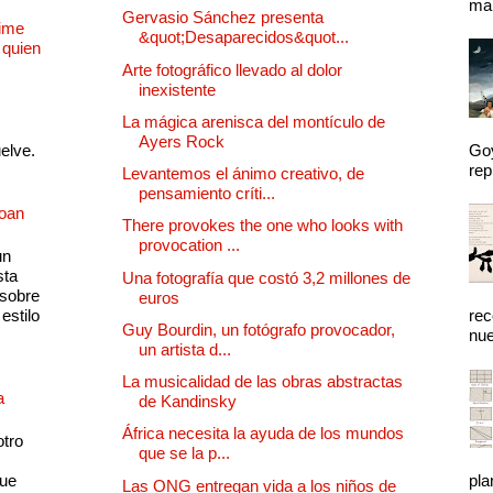
mal
Gervasio Sánchez presenta
Dime
&quot;Desaparecidos&quot...
 quien
Arte fotográfico llevado al dolor
inexistente
La mágica arenisca del montículo de
Ayers Rock
uelve.
Goy
rep
Levantemos el ánimo creativo, de
pensamiento críti...
Joan
There provokes the one who looks with
provocation ...
un
sta
Una fotografía que costó 3,2 millones de
 sobre
euros
estilo
rec
Guy Bourdin, un fotógrafo provocador,
nue
un artista d...
La musicalidad de las obras abstractas
a
de Kandinsky
África necesita la ayuda de los mundos
otro
que se la p...
que
pla
Las ONG entregan vida a los niños de