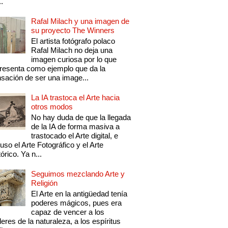
..
Rafal Milach y una imagen de
su proyecto The Winners
El artista fotógrafo polaco
Rafal Milach no deja una
imagen curiosa por lo que
resenta como ejemplo que da la
sación de ser una image...
La IA trastoca el Arte hacia
otros modos
No hay duda de que la llegada
de la IA de forma masiva a
trastocado el Arte digital, e
luso el Arte Fotográfico y el Arte
tórico. Ya n...
Seguimos mezclando Arte y
Religión
El Arte en la antigüedad tenía
poderes mágicos, pues era
capaz de vencer a los
eres de la naturaleza, a los espíritus