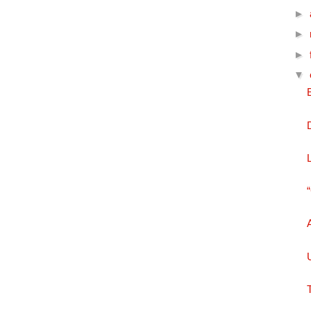
►
►
►
▼