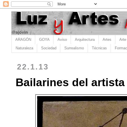
ARAGÓN
GOYA
Aviso
Arquitectura
Artes
Arte
Naturaleza
Sociedad
Surrealismo
Técnicas
Formac
22.1.13
Bailarines del artist