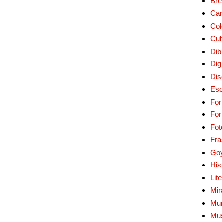
Bre
Car
Col
Cul
Dib
Digi
Dis
Esc
For
Fo
Fot
Fra
Go
His
Lit
Mir
Mur
Mu