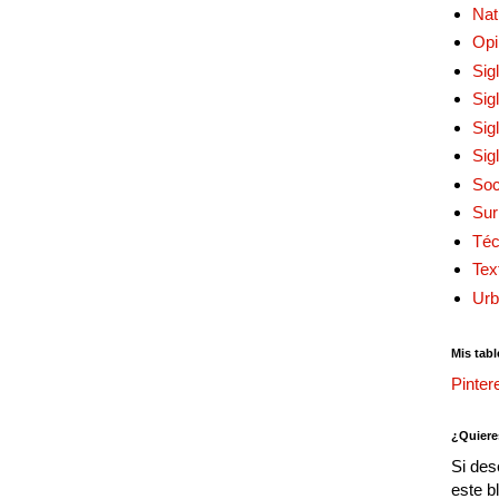
Nat
Opi
Sig
Sig
Sig
Sig
Soc
Sur
Téc
Tex
Urb
Mis tabl
Pinter
¿Quiere
Si des
este b