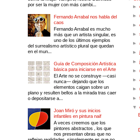
por ser la mujer con más cambi...
►
►
Fernando Arrabal nos habla del
caos
►
Fernando Arrabal es mucho
►
más que un artista singular, es
uno de los últimos ejemplos
►
del surrealismo artístico plural que quedan
en el mun...
►
►
Guía de Composición Artística
básica para iniciarse en el Arte
►
El Arte no se construye —casi
►
nunca— dejando que los
elementos caigan sobre un
►
plano y resulten bellos a la mirada tras caer
►
o depositarse a...
▼
Joan Miró y sus inicios
infantiles en pintura naif
A veces creemos que los
pintores abstractos , los que
nos presentan obras que no
reflejan realidades, simplemente es que no