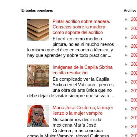
Entradas populares
Archivo
►
20
Pintar acrílico sobre madera.
Consejos sobre la madera
►
20
como soporte del acrílico
►
20
El acrílico como medio o
pintura, no es ni mucho menos
►
20
lo mismo que el óleo en cuanto a técnica, y
►
20
hay que aprender y sobre todo practicar....
►
20
Imágenes de la Capilla Sixtina
en alta resolución
►
20
Es complicado ver la Capilla
►
20
Sixtina en el Vaticano , pero es
una obra de arte única que no
►
20
debe dejar de visitar siempre que se va a ...
►
20
María José Cristerna, la mujer
►
20
lienzo o la mujer vampiro
►
20
No sabríamos decir si la
mexicana María José
►
20
Cristerna , más conocida
▼
20
como la Mujer Vampiro, récord Guinness