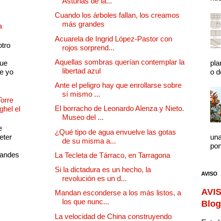
Asturias de la...
Cuando los árboles fallan, los creamos
más grandes
a
Acuarela de Ingrid López-Pastor con
otro
rojos sorprend...
Aquellas sombras querían contemplar la
que
pla
libertad azul
e yo
o d
Ante el peligro hay que enrollarse sobre
sí mismo ...
Torre
El borracho de Leonardo Alenza y Nieto.
ghel el
Museo del ...
e
¿Qué tipo de agua envuelve las gotas
eter
una
de su misma a...
pon
randes
La Tecleta de Tárraco, en Tarragona
Si la dictadura es un hecho, la
AVISO
revolución es un d...
AVIS
Mandan esconderse a los más listos, a
los que nunc...
Blog
La velocidad de China construyendo