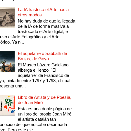
La IA trastoca el Arte hacia
otros modos
No hay duda de que la llegada
de la IA de forma masiva a
trastocado el Arte digital, e
luso el Arte Fotográfico y el Arte
tórico. Ya n...
El aquelarre o Sabbath de
Brujas, de Goya
El Museo Lázaro Galdiano
alberga el lienzo "El
aquelarre" de Francisco de
a, pintado entre 1797 y 1798, el cual
resenta una...
Libro de Artista y de Poesía,
de Joan Miró
Esta es una doble página de
un libro del propio Joan Miró,
el artista catalán tan
onocido del que no cabe decir nada
vo. Pero este eje...