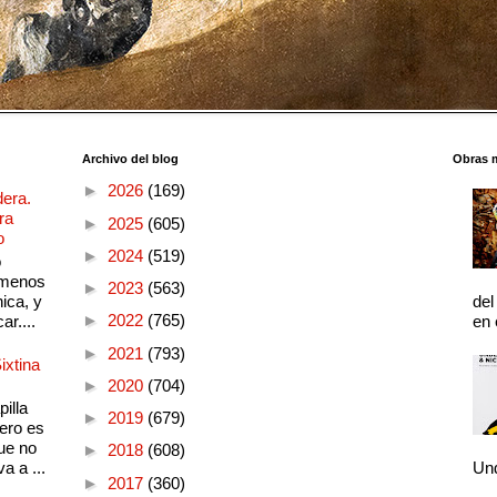
Archivo del blog
Obras 
►
2026
(169)
dera.
ra
►
2025
(605)
o
►
2024
(519)
o
 menos
►
2023
(563)
ica, y
del
►
2022
(765)
ar....
en 
►
2021
(793)
ixtina
►
2020
(704)
illa
►
2019
(679)
pero es
ue no
►
2018
(608)
a a ...
Und
►
2017
(360)