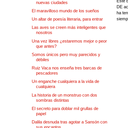
Este b
nuevas ciudades
DE ac
El maravilloso mundo de los sueños
ha ten
siempr
Un altar de poesía literaria, para entrar
Las aves se creen más inteligentes que
nosotros
Una vez libres ¿estaremos mejor o peor
que antes?
Somos únicos pero muy parecidos y
débiles
Ruiz Vaca nos enseña tres barcas de
pescadores
Un enganche cualquiera a la vida de
cualquiera
La historia de un monstruo con dos
sombras distintas
El secreto para doblar mil grullas de
papel
Dalila desnuda tras agotar a Sansón con
sus encantos