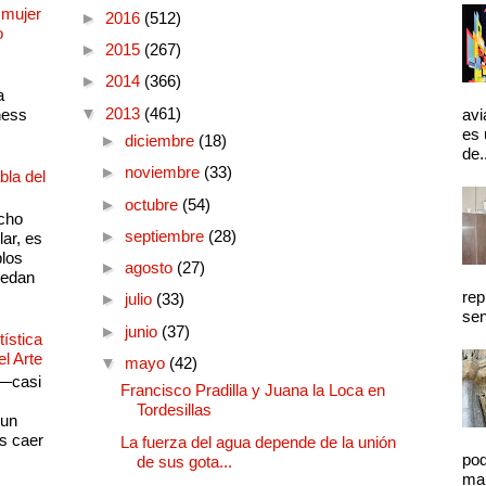
 mujer
►
2016
(512)
o
►
2015
(267)
►
2014
(366)
a
▼
2013
(461)
ness
avi
es 
►
diciembre
(18)
de.
►
noviembre
(33)
bla del
►
octubre
(54)
cho
►
septiembre
(28)
lar, es
plos
►
agosto
(27)
quedan
rep
►
julio
(33)
sen
►
junio
(37)
ística
el Arte
▼
mayo
(42)
 —casi
Francisco Pradilla y Juana la Loca en
s
Tordesillas
 un
as caer
La fuerza del agua depende de la unión
pod
de sus gota...
mal