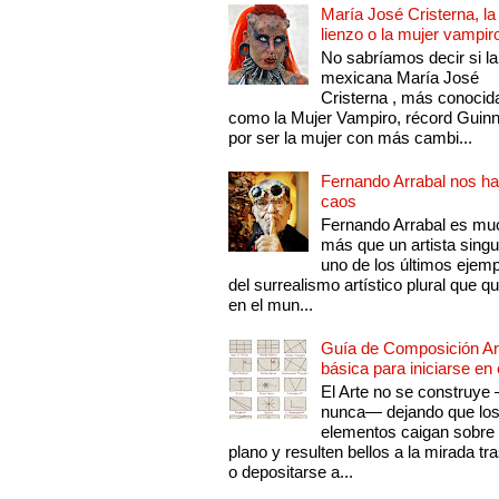
María José Cristerna, la
lienzo o la mujer vampir
No sabríamos decir si la
mexicana María José
Cristerna , más conocid
como la Mujer Vampiro, récord Guin
por ser la mujer con más cambi...
Fernando Arrabal nos ha
caos
Fernando Arrabal es mu
más que un artista singu
uno de los últimos ejem
del surrealismo artístico plural que 
en el mun...
Guía de Composición Art
básica para iniciarse en 
El Arte no se construye
nunca— dejando que lo
elementos caigan sobre
plano y resulten bellos a la mirada tr
o depositarse a...