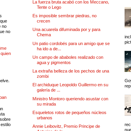
La fuerza bruta acabó con los Meccano,
Tente o Lego
s
Es imposible sembrar piedras, no
 que
crecen
e no
Una acuarela difuminada por y para
que no
Chema
inc
pic
Un patio cordobés para un amigo que se
Dime
ha ido a de...
 quien
Un campo de ababoles realizado con
agua y pigmentos
La extraña belleza de los pechos de una
zombi
uelve.
Goy
El archiduque Leopoldo Guillermo en su
rep
galería de ...
Joan
Ministro Montoro queriendo asustar con
su mirada
un
Esqueletos rotos de pequeños núcleos
sta
urbanos
 sobre
estilo
rec
Annie Leibovitz, Premio Principe de
nue