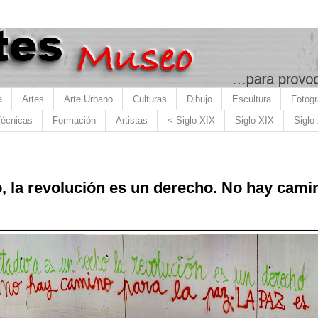
a
Artes
Arte Urbano
Culturas
Dibujo
Escultura
Fotogr
écnicas
Formación
Artistas
< Siglo XIX
Siglo XIX
Siglo
, la revolución es un derecho. No hay camin