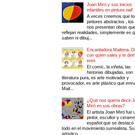
Joan Miró y sus inicios
infantiles en pintura naif
A veces creemos que lo
pintores abstractos , los
nos presentan obras qu
reflejan realidades, simplemente es 
saben ni dibuj...
Encantadora Maitena. 
con quien sales y te diré
eres
El comic, la viñeta, las
historias dibujadas, son
literatura pura, es arte motivador y
provocador, es arte plástico que env
Mait...
¿Qué nos quería decir 
Miró en sus obras?
El artista Joan Miró fue 
pintor, escultor y cerami
español que se destacó
todo en el movimiento surrealista. Su 
artístico...