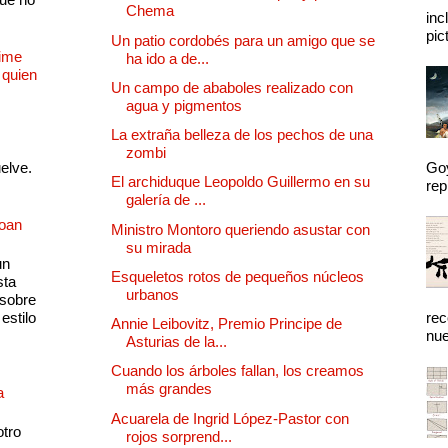
Chema
inc
pic
Un patio cordobés para un amigo que se
Dime
ha ido a de...
 quien
Un campo de ababoles realizado con
agua y pigmentos
La extraña belleza de los pechos de una
zombi
uelve.
Goy
El archiduque Leopoldo Guillermo en su
rep
galería de ...
Joan
Ministro Montoro queriendo asustar con
su mirada
un
Esqueletos rotos de pequeños núcleos
sta
urbanos
 sobre
estilo
rec
Annie Leibovitz, Premio Principe de
nue
Asturias de la...
Cuando los árboles fallan, los creamos
más grandes
a
Acuarela de Ingrid López-Pastor con
otro
rojos sorprend...