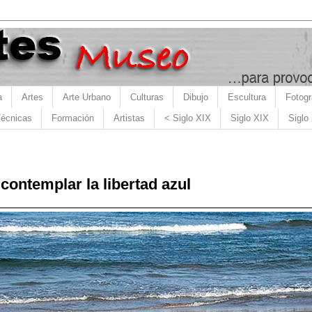
a
Artes
Arte Urbano
Culturas
Dibujo
Escultura
Fotogr
écnicas
Formación
Artistas
< Siglo XIX
Siglo XIX
Siglo
ontemplar la libertad azul