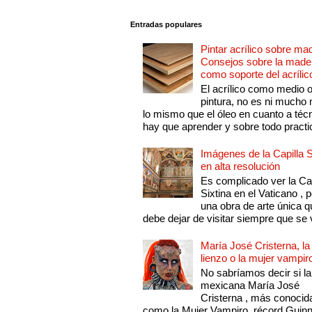
Entradas populares
Pintar acrílico sobre ma
Consejos sobre la made
como soporte del acrílic
El acrílico como medio 
pintura, no es ni mucho
lo mismo que el óleo en cuanto a técn
hay que aprender y sobre todo practic
Imágenes de la Capilla S
en alta resolución
Es complicado ver la Cap
Sixtina en el Vaticano , 
una obra de arte única q
debe dejar de visitar siempre que se v
María José Cristerna, la
lienzo o la mujer vampir
No sabríamos decir si la
mexicana María José
Cristerna , más conocid
como la Mujer Vampiro, récord Guin