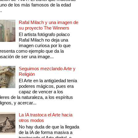
uno de los más famosos de la edad
..
Rafal Milach y una imagen de
su proyecto The Winners
El artista fotógrafo polaco
Rafal Milach no deja una
imagen curiosa por lo que
resenta como ejemplo que da la
sación de ser una image...
Seguimos mezclando Arte y
Religión
El Arte en la antigüedad tenía
poderes mágicos, pues era
capaz de vencer a los
eres de la naturaleza, a los espíritus
ignos, y acercar...
La IA trastoca el Arte hacia
otros modos
No hay duda de que la llegada
de la IA de forma masiva a
trastocado el Arte digital, e