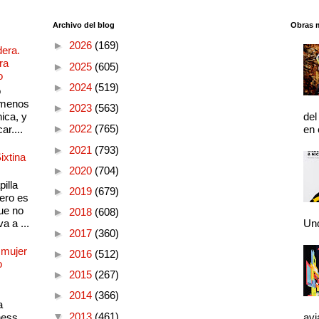
Archivo del blog
Obras 
►
2026
(169)
dera.
ra
►
2025
(605)
o
►
2024
(519)
o
 menos
►
2023
(563)
ica, y
del
►
2022
(765)
ar....
en 
►
2021
(793)
ixtina
►
2020
(704)
illa
►
2019
(679)
pero es
ue no
►
2018
(608)
a a ...
Und
►
2017
(360)
 mujer
►
2016
(512)
o
►
2015
(267)
►
2014
(366)
a
▼
2013
(461)
ness
avi