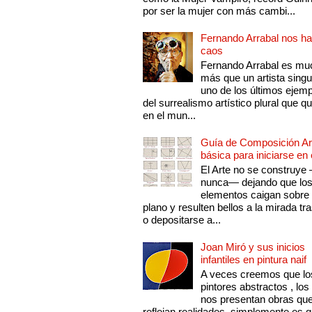
por ser la mujer con más cambi...
Fernando Arrabal nos ha
caos
Fernando Arrabal es mu
más que un artista singu
uno de los últimos ejem
del surrealismo artístico plural que 
en el mun...
Guía de Composición Art
básica para iniciarse en 
El Arte no se construye
nunca— dejando que lo
elementos caigan sobre
plano y resulten bellos a la mirada tr
o depositarse a...
Joan Miró y sus inicios
infantiles en pintura naif
A veces creemos que lo
pintores abstractos , los
nos presentan obras qu
reflejan realidades, simplemente es 