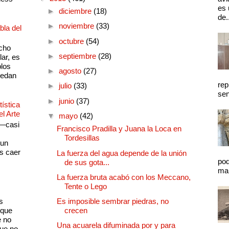
es 
►
diciembre
(18)
de.
►
noviembre
(33)
bla del
►
octubre
(54)
cho
►
septiembre
(28)
lar, es
plos
►
agosto
(27)
quedan
rep
►
julio
(33)
sen
►
junio
(37)
ística
el Arte
▼
mayo
(42)
 —casi
Francisco Pradilla y Juana la Loca en
s
Tordesillas
 un
as caer
La fuerza del agua depende de la unión
pod
de sus gota...
mal
La fuerza bruta acabó con los Meccano,
Tente o Lego
s
Es imposible sembrar piedras, no
 que
crecen
e no
Una acuarela difuminada por y para
que no