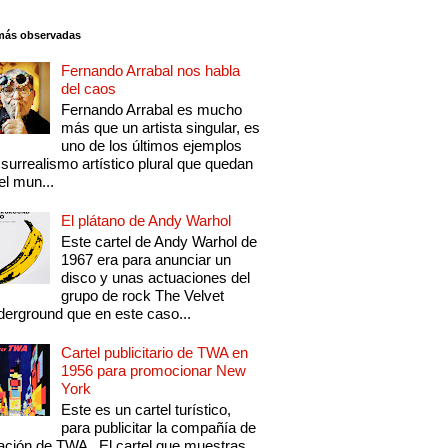
más observadas
Fernando Arrabal nos habla
del caos
Fernando Arrabal es mucho
más que un artista singular, es
uno de los últimos ejemplos
 surrealismo artístico plural que quedan
el mun...
El plátano de Andy Warhol
Este cartel de Andy Warhol de
1967 era para anunciar un
disco y unas actuaciones del
grupo de rock The Velvet
erground que en este caso...
Cartel publicitario de TWA en
1956 para promocionar New
York
Este es un cartel turístico,
para publicitar la compañía de
ación de TWA . El cartel que muestras