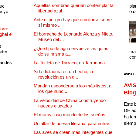
Aquellas sombras querían contemplar la
que
pla
libertad azul
e yo
o d
Ante el peligro hay que enrollarse sobre
sí mismo ...
Torre
El borracho de Leonardo Alenza y Nieto.
ghel el
Museo del ...
e
¿Qué tipo de agua envuelve las gotas
eter
mat
de su misma a...
con
randes
La Tecleta de Tárraco, en Tarragona
Si la dictadura es un hecho, la
AVISO
revolución es un d...
AVIS
Mandan esconderse a los más listos, a
los que nunc...
Blog
La velocidad de China construyendo
Este b
nuevas ciudades
DE ac
El maravilloso mundo de los sueños
ha ten
siempr
Un altar de poesía literaria, para entrar
Las aves se creen más inteligentes que