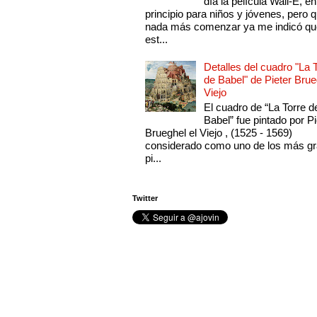
día la película Wall-E, en
principio para niños y jóvenes, pero 
nada más comenzar ya me indicó qu
est...
Detalles del cuadro "La 
de Babel" de Pieter Brue
Viejo
El cuadro de “La Torre d
Babel” fue pintado por Pi
Brueghel el Viejo , (1525 - 1569)
considerado como uno de los más g
pi...
Twitter