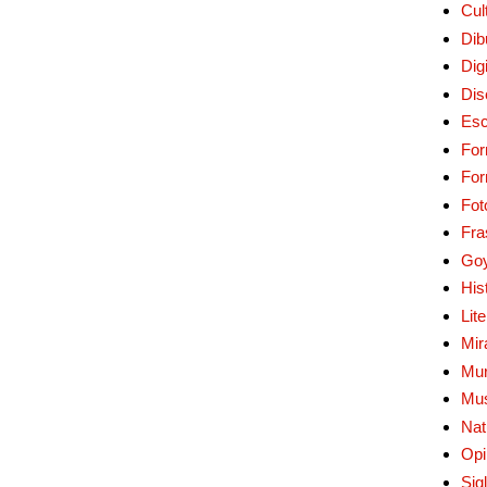
Cul
Dib
Digi
Dis
Esc
For
Fo
Fot
Fra
Go
His
Lit
Mir
Mur
Mu
Nat
Opi
Sig