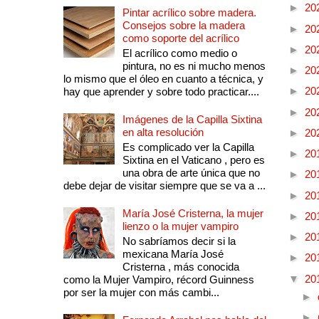
►
20
Pintar acrílico sobre madera.
Consejos sobre la madera
►
20
como soporte del acrílico
►
20
El acrílico como medio o
pintura, no es ni mucho menos
►
20
lo mismo que el óleo en cuanto a técnica, y
►
20
hay que aprender y sobre todo practicar....
►
20
Imágenes de la Capilla Sixtina
en alta resolución
►
20
Es complicado ver la Capilla
►
20
Sixtina en el Vaticano , pero es
una obra de arte única que no
►
20
debe dejar de visitar siempre que se va a ...
►
20
María José Cristerna, la mujer
►
20
lienzo o la mujer vampiro
►
20
No sabríamos decir si la
mexicana María José
►
20
Cristerna , más conocida
▼
20
como la Mujer Vampiro, récord Guinness
por ser la mujer con más cambi...
►
►