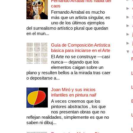
Fernando Arrabal nos habla del
caos
►
Fernando Arrabal es mucho
►
más que un artista singular, es
uno de los últimos ejemplos
►
del surrealismo artístico plural que quedan
en el mun...
►
►
Guía de Composición Artística
básica para iniciarse en el Arte
▼
El Arte no se construye —casi
nunca— dejando que los
elementos caigan sobre un
plano y resulten bellos a la mirada tras caer
o depositarse a...
Joan Miró y sus inicios
infantiles en pintura naif
A veces creemos que los
pintores abstractos , los que
nos presentan obras que no
reflejan realidades, simplemente es que no
saben ni dibuj...