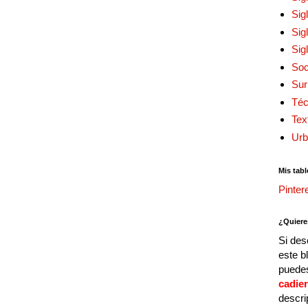
Sig
Sig
Sig
Soc
Sur
Téc
Tex
Urb
Mis tabl
Pinter
¿Quiere
Si des
este b
puedes
cadie
descri