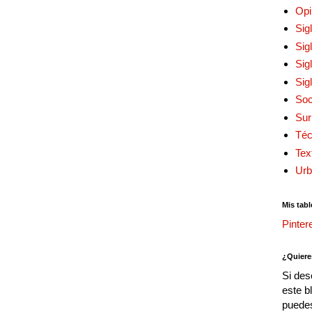
Opi
Sig
Sig
Sig
Sig
Soc
Sur
Téc
Tex
Urb
Mis tabl
Pinter
¿Quiere
Si des
este b
puedes