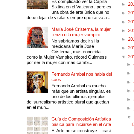
Es complicado ver la Capilla
►
20
Sixtina en el Vaticano , pero es
una obra de arte única que no
►
20
debe dejar de visitar siempre que se va a ...
►
20
María José Cristerna, la mujer
►
20
lienzo o la mujer vampiro
►
20
No sabríamos decir si la
mexicana María José
►
20
Cristerna , más conocida
▼
20
como la Mujer Vampiro, récord Guinness
por ser la mujer con más cambi...
►
►
Fernando Arrabal nos habla del
caos
►
Fernando Arrabal es mucho
►
más que un artista singular, es
uno de los últimos ejemplos
►
del surrealismo artístico plural que quedan
en el mun...
►
▼
Guía de Composición Artística
básica para iniciarse en el Arte
El Arte no se construye —casi