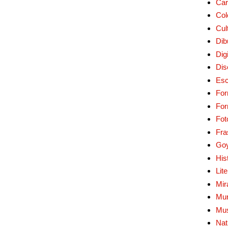
Car
Col
Cul
Dib
Digi
Dis
Esc
For
Fo
Fot
Fra
Go
His
Lit
Mir
Mur
Mu
Nat