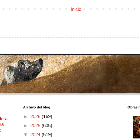
Inicio
Archivo del blog
Obras 
►
2026
(169)
dera.
ra
►
2025
(605)
o
▼
2024
(519)
o