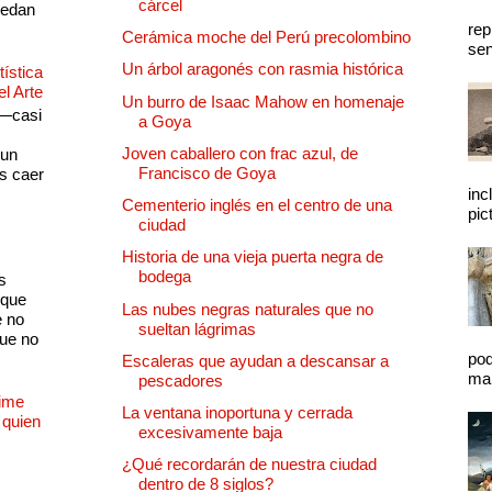
cárcel
quedan
rep
Cerámica moche del Perú precolombino
sen
Un árbol aragonés con rasmia histórica
ística
el Arte
Un burro de Isaac Mahow en homenaje
 —casi
a Goya
s
Joven caballero con frac azul, de
 un
Francisco de Goya
as caer
inc
Cementerio inglés en el centro de una
pic
ciudad
Historia de una vieja puerta negra de
bodega
s
 que
Las nubes negras naturales que no
e no
sueltan lágrimas
que no
pod
Escaleras que ayudan a descansar a
mal
pescadores
Dime
La ventana inoportuna y cerrada
 quien
excesivamente baja
¿Qué recordarán de nuestra ciudad
dentro de 8 siglos?