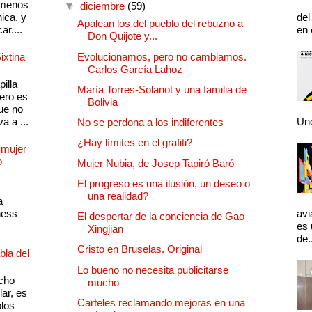
 menos
▼
diciembre
(59)
ica, y
del
Apalean los del pueblo del rebuzno a
ar....
en 
Don Quijote y...
ixtina
Evolucionamos, pero no cambiamos.
Carlos García Lahoz
illa
María Torres-Solanot y una familia de
pero es
Bolivia
ue no
a a ...
Und
No se perdona a los indiferentes
¿Hay límites en el grafiti?
 mujer
o
Mujer Nubia, de Josep Tapiró Baró
El progreso es una ilusión, un deseo o
una realidad?
a
ness
avi
El despertar de la conciencia de Gao
es 
Xingjian
de.
Cristo en Bruselas. Original
bla del
Lo bueno no necesita publicitarse
cho
mucho
lar, es
Carteles reclamando mejoras en una
plos