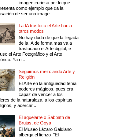
imagen curiosa por lo que
resenta como ejemplo que da la
sación de ser una image...
La IA trastoca el Arte hacia
otros modos
No hay duda de que la llegada
de la IA de forma masiva a
trastocado el Arte digital, e
luso el Arte Fotográfico y el Arte
tórico. Ya n...
Seguimos mezclando Arte y
Religión
El Arte en la antigüedad tenía
poderes mágicos, pues era
capaz de vencer a los
eres de la naturaleza, a los espíritus
ignos, y acercar...
El aquelarre o Sabbath de
Brujas, de Goya
El Museo Lázaro Galdiano
alberga el lienzo "El