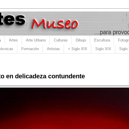
a
Artes
Arte Urbano
Culturas
Dibujo
Escultura
Fotogr
écnicas
Formación
Artistas
< Siglo XIX
Siglo XIX
Siglo
o en delicadeza contundente