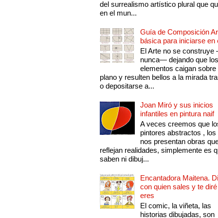
del surrealismo artístico plural que 
en el mun...
Guía de Composición Art
básica para iniciarse en 
El Arte no se construye
nunca— dejando que lo
elementos caigan sobre
plano y resulten bellos a la mirada tr
o depositarse a...
Joan Miró y sus inicios
infantiles en pintura naif
A veces creemos que lo
pintores abstractos , los
nos presentan obras qu
reflejan realidades, simplemente es 
saben ni dibuj...
Encantadora Maitena. 
con quien sales y te diré
eres
El comic, la viñeta, las
historias dibujadas, son