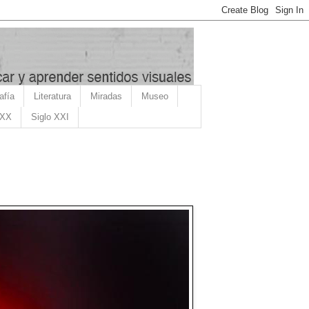
afía
Literatura
Miradas
Museo
 XX
Siglo XXI