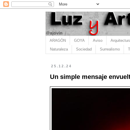
ARAGÓN
GOYA
Aviso
Arquitectur
Naturaleza
Sociedad
Surrealismo
T
25.12.24
Un simple mensaje envuelt