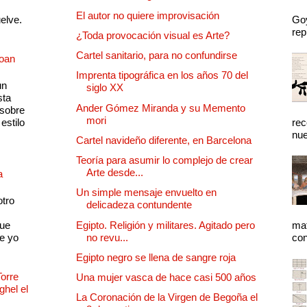
El autor no quiere improvisación
uelve.
Goy
rep
¿Toda provocación visual es Arte?
Cartel sanitario, para no confundirse
Joan
Imprenta tipográfica en los años 70 del
un
siglo XX
sta
Ander Gómez Miranda y su Memento
 sobre
mori
estilo
rec
nue
Cartel navideño diferente, en Barcelona
Teoría para asumir lo complejo de crear
Arte desde...
a
Un simple mensaje envuelto en
otro
delicadeza contundente
que
Egipto. Religión y militares. Agitado pero
mat
e yo
no revu...
con
Egipto negro se llena de sangre roja
Torre
Una mujer vasca de hace casi 500 años
ghel el
La Coronación de la Virgen de Begoña el