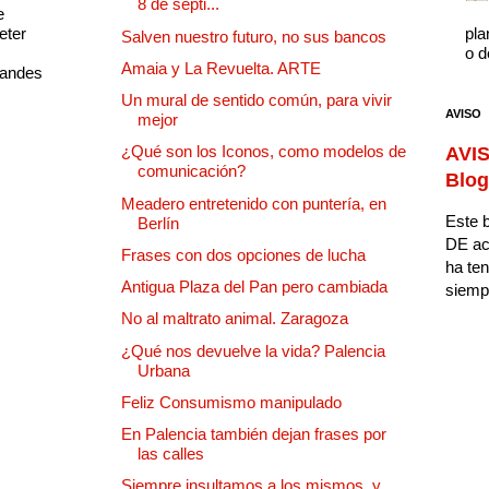
8 de septi...
e
eter
pla
Salven nuestro futuro, no sus bancos
o d
Amaia y La Revuelta. ARTE
randes
Un mural de sentido común, para vivir
AVISO
mejor
¿Qué son los Iconos, como modelos de
AVIS
comunicación?
Blog
Meadero entretenido con puntería, en
Este b
Berlín
DE ac
Frases con dos opciones de lucha
ha ten
Antigua Plaza del Pan pero cambiada
siempr
No al maltrato animal. Zaragoza
¿Qué nos devuelve la vida? Palencia
Urbana
Feliz Consumismo manipulado
En Palencia también dejan frases por
las calles
Siempre insultamos a los mismos, y