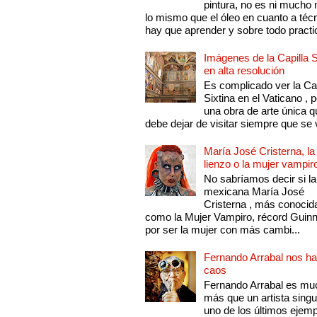
pintura, no es ni mucho
lo mismo que el óleo en cuanto a técn
hay que aprender y sobre todo practic
Imágenes de la Capilla S
en alta resolución
Es complicado ver la Cap
Sixtina en el Vaticano , 
una obra de arte única q
debe dejar de visitar siempre que se v
María José Cristerna, la
lienzo o la mujer vampir
No sabríamos decir si la
mexicana María José
Cristerna , más conocid
como la Mujer Vampiro, récord Guin
por ser la mujer con más cambi...
Fernando Arrabal nos ha
caos
Fernando Arrabal es mu
más que un artista singu
uno de los últimos ejem