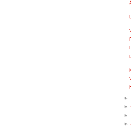
►
►
►
►