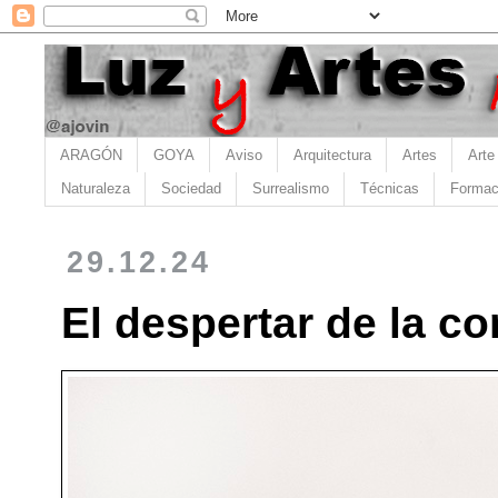
ARAGÓN
GOYA
Aviso
Arquitectura
Artes
Arte
Naturaleza
Sociedad
Surrealismo
Técnicas
Formac
29.12.24
El despertar de la c