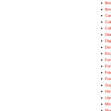
Bo
Bre
Car
Col
Cul
Dib
Digi
Dis
Esc
For
Fo
Fot
Fra
Go
His
Lit
Mir
Mur