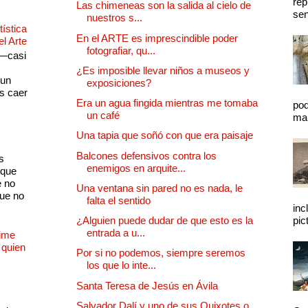
rep
Las chimeneas son la salida al cielo de
sen
nuestros s...
ística
En el ARTE es imprescindible poder
el Arte
fotografiar, qu...
 —casi
s
¿Es imposible llevar niños a museos y
 un
exposiciones?
as caer
Era un agua fingida mientras me tomaba
pod
un café
mal
Una tapia que soñó con que era paisaje
Balcones defensivos contra los
s
enemigos en arquite...
 que
e no
Una ventana sin pared no es nada, le
que no
falta el sentido
inc
¿Alguien puede dudar de que esto es la
pic
entrada a u...
Dime
 quien
Por si no podemos, siempre seremos
los que lo inte...
Santa Teresa de Jesús en Ávila
Salvador Dalí y uno de sus Quixotes o