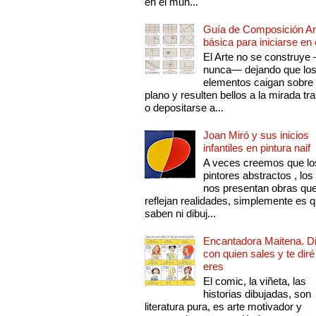
en el mun...
Guía de Composición Art
básica para iniciarse en 
El Arte no se construye
nunca— dejando que lo
elementos caigan sobre
plano y resulten bellos a la mirada tr
o depositarse a...
Joan Miró y sus inicios
infantiles en pintura naif
A veces creemos que lo
pintores abstractos , los
nos presentan obras qu
reflejan realidades, simplemente es 
saben ni dibuj...
Encantadora Maitena. 
con quien sales y te diré
eres
El comic, la viñeta, las
historias dibujadas, son
literatura pura, es arte motivador y