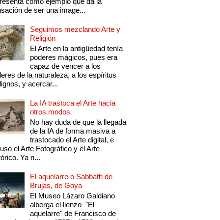
resenta como ejemplo que da la
sación de ser una image...
Seguimos mezclando Arte y
Religión
El Arte en la antigüedad tenía
poderes mágicos, pues era
capaz de vencer a los
eres de la naturaleza, a los espíritus
ignos, y acercar...
La IA trastoca el Arte hacia
otros modos
No hay duda de que la llegada
de la IA de forma masiva a
trastocado el Arte digital, e
luso el Arte Fotográfico y el Arte
tórico. Ya n...
El aquelarre o Sabbath de
Brujas, de Goya
El Museo Lázaro Galdiano
alberga el lienzo "El
aquelarre" de Francisco de