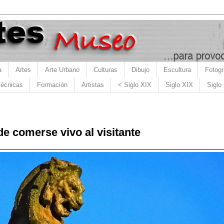
a
Artes
Arte Urbano
Culturas
Dibujo
Escultura
Fotogr
écnicas
Formación
Artistas
< Siglo XIX
Siglo XIX
Siglo
de comerse vivo al visitante