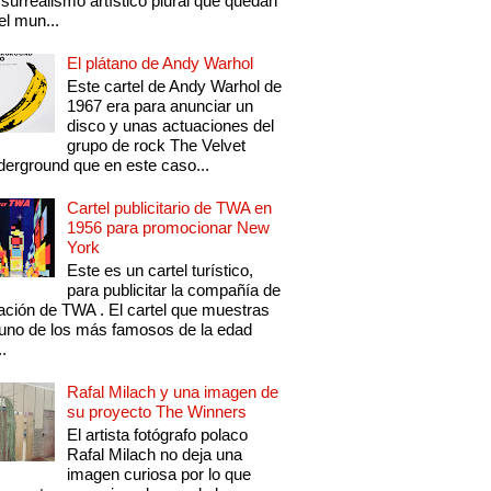
 surrealismo artístico plural que quedan
el mun...
El plátano de Andy Warhol
Este cartel de Andy Warhol de
1967 era para anunciar un
disco y unas actuaciones del
grupo de rock The Velvet
erground que en este caso...
Cartel publicitario de TWA en
1956 para promocionar New
York
Este es un cartel turístico,
para publicitar la compañía de
ación de TWA . El cartel que muestras
uno de los más famosos de la edad
..
Rafal Milach y una imagen de
su proyecto The Winners
El artista fotógrafo polaco
Rafal Milach no deja una
imagen curiosa por lo que