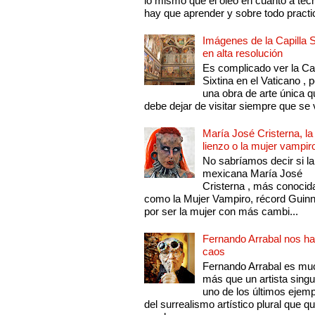
lo mismo que el óleo en cuanto a técn
hay que aprender y sobre todo practic
Imágenes de la Capilla S
en alta resolución
Es complicado ver la Cap
Sixtina en el Vaticano , 
una obra de arte única q
debe dejar de visitar siempre que se v
María José Cristerna, la
lienzo o la mujer vampir
No sabríamos decir si la
mexicana María José
Cristerna , más conocid
como la Mujer Vampiro, récord Guin
por ser la mujer con más cambi...
Fernando Arrabal nos ha
caos
Fernando Arrabal es mu
más que un artista singu
uno de los últimos ejem
del surrealismo artístico plural que 