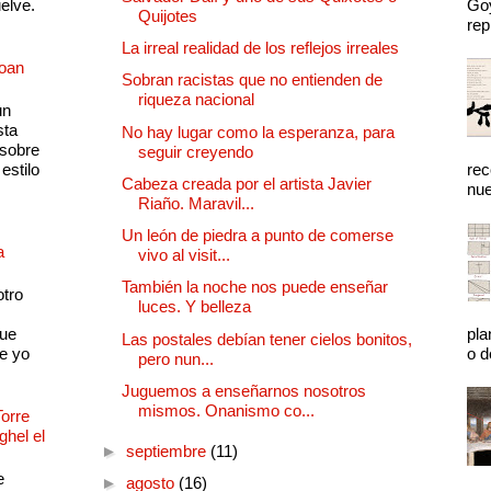
uelve.
Goy
Quijotes
rep
La irreal realidad de los reflejos irreales
Joan
Sobran racistas que no entienden de
riqueza nacional
un
sta
No hay lugar como la esperanza, para
 sobre
seguir creyendo
estilo
rec
Cabeza creada por el artista Javier
nue
Riaño. Maravil...
Un león de piedra a punto de comerse
a
vivo al visit...
También la noche nos puede enseñar
otro
luces. Y belleza
que
pla
Las postales debían tener cielos bonitos,
e yo
o d
pero nun...
Juguemos a enseñarnos nosotros
mismos. Onanismo co...
Torre
ghel el
►
septiembre
(11)
e
►
agosto
(16)