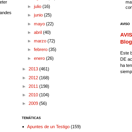
eter
mat
►
julio
(16)
con
randes
►
junio
(25)
►
mayo
(22)
AVISO
►
abril
(40)
AVIS
►
marzo
(72)
Blog
►
febrero
(35)
Este b
►
enero
(26)
DE ac
ha ten
►
2013
(461)
siempr
►
2012
(168)
►
2011
(198)
►
2010
(104)
►
2009
(56)
TEMÁTICAS
Apuntes de un Testigo
(159)