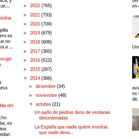
ica, y
del
►
2022
(765)
ar....
en 
►
2021
(793)
ixtina
►
2020
(704)
illa
►
2019
(679)
pero es
ue no
►
2018
(608)
a a ...
Und
►
2017
(360)
 mujer
►
2016
(512)
o
►
2015
(267)
▼
2014
(366)
a
►
diciembre
(34)
ness
avi
es 
►
noviembre
(48)
de.
▼
octubre
(21)
bla del
Un paño de piedras lleno de ventanas
cho
desordenadas
lar, es
La España que nadie quiere mostrar,
plos
que nadie dese...
quedan