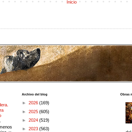
Inicio
Archivo del blog
Obras 
►
2026
(169)
dera.
ra
►
2025
(605)
o
►
2024
(519)
o
 menos
►
2023
(563)