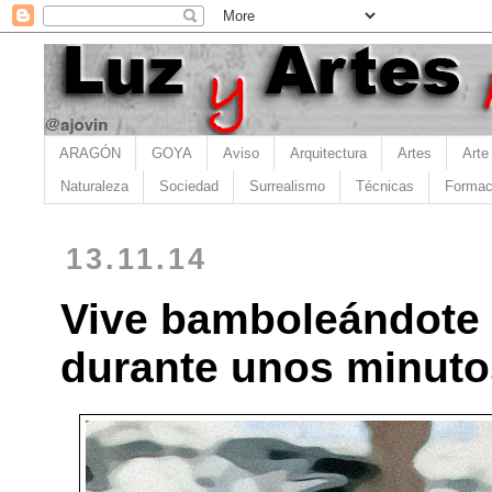
ARAGÓN
GOYA
Aviso
Arquitectura
Artes
Arte
Naturaleza
Sociedad
Surrealismo
Técnicas
Formac
13.11.14
Vive bamboleándote
durante unos minuto