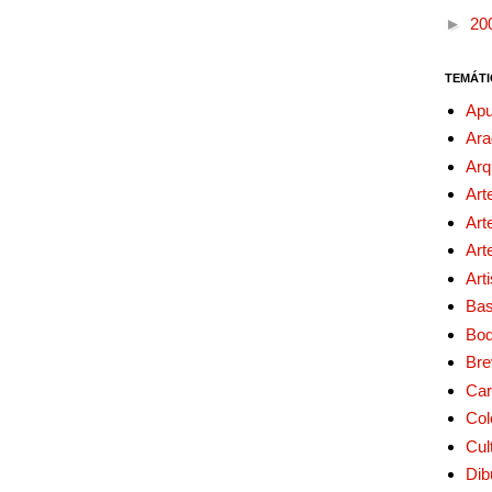
►
20
TEMÁTI
Apu
Ara
Arq
Art
Art
Art
Art
Bas
Bo
Bre
Car
Col
Cul
Dib