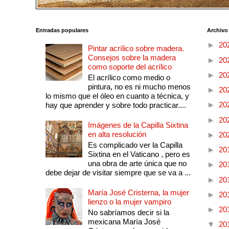
Entradas populares
Archivo
►
20
Pintar acrílico sobre madera.
Consejos sobre la madera
►
20
como soporte del acrílico
►
20
El acrílico como medio o
pintura, no es ni mucho menos
►
20
lo mismo que el óleo en cuanto a técnica, y
►
20
hay que aprender y sobre todo practicar....
►
20
Imágenes de la Capilla Sixtina
en alta resolución
►
20
Es complicado ver la Capilla
►
20
Sixtina en el Vaticano , pero es
una obra de arte única que no
►
20
debe dejar de visitar siempre que se va a ...
►
20
María José Cristerna, la mujer
►
20
lienzo o la mujer vampiro
►
20
No sabríamos decir si la
mexicana María José
▼
20