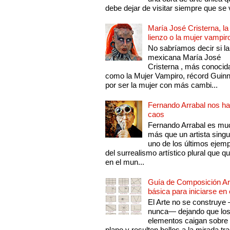
debe dejar de visitar siempre que se v
María José Cristerna, la
lienzo o la mujer vampir
No sabríamos decir si la
mexicana María José
Cristerna , más conocid
como la Mujer Vampiro, récord Guin
por ser la mujer con más cambi...
Fernando Arrabal nos ha
caos
Fernando Arrabal es mu
más que un artista singu
uno de los últimos ejem
del surrealismo artístico plural que 
en el mun...
Guía de Composición Art
básica para iniciarse en 
El Arte no se construye
nunca— dejando que lo
elementos caigan sobre
plano y resulten bellos a la mirada tr