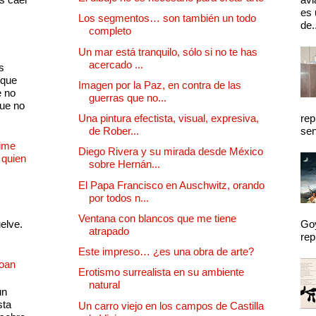
es 
Los segmentos… son también un todo
de.
completo
Un mar está tranquilo, sólo si no te has
acercado ...
s
 que
Imagen por la Paz, en contra de las
e no
guerras que no...
que no
Una pintura efectista, visual, expresiva,
rep
de Rober...
sen
Dime
Diego Rivera y su mirada desde México
 quien
sobre Hernán...
El Papa Francisco en Auschwitz, orando
por todos n...
Ventana con blancos que me tiene
uelve.
Goy
atrapado
rep
Este impreso… ¿es una obra de arte?
Joan
Erotismo surrealista en su ambiente
natural
un
sta
Un carro viejo en los campos de Castilla