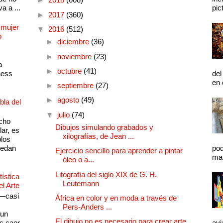
a a ...
pic
►
2017
(360)
 mujer
▼
2016
(512)
o
►
diciembre
(36)
►
noviembre
(23)
a
►
octubre
(41)
ness
del
en 
►
septiembre
(27)
►
agosto
(49)
bla del
▼
julio
(74)
cho
Dibujos simulando grabados y
lar, es
xilografías, de Jean ...
plos
quedan
pod
Ejercicio sencillo para aprender a pintar
mal
óleo o a...
Litografía del siglo XIX de G. H.
ística
Leutemann
el Arte
 —casi
África en color y en moda a través de
s
Pers-Anders ...
 un
El dibujo no es necesario para crear arte
as caer
avi