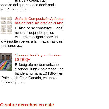
el artista catalán tan
onocido del que no cabe decir nada
vo. Pero este eje...
Guía de Composición Artística
básica para iniciarse en el Arte
El Arte no se construye —casi
nunca— dejando que los
elementos caigan sobre un
no y resulten bellos a la mirada tras caer
epositarse a...
Spencer Tunick y su bandera
LGTBIQ+
El fotógrafo norteamericano
Spencer Tunick ha creado una
bandera humana LGTBIQ+ en
 Palmas de Gran Canaria, en uno de
 típicos ejercic...
O sobre derechos en este