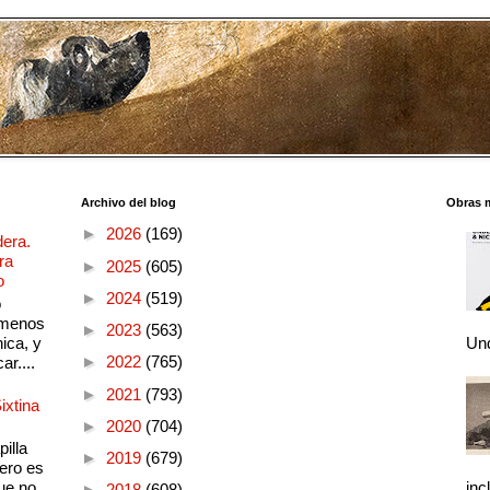
Archivo del blog
Obras 
►
2026
(169)
dera.
ra
►
2025
(605)
o
►
2024
(519)
o
 menos
►
2023
(563)
ica, y
Und
►
2022
(765)
ar....
►
2021
(793)
ixtina
►
2020
(704)
illa
►
2019
(679)
pero es
ue no
inc
►
2018
(608)