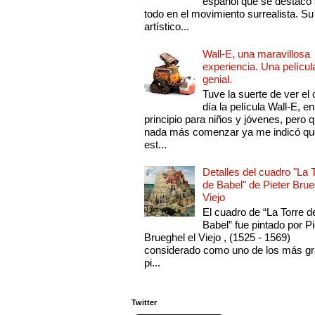
español que se destacó
todo en el movimiento surrealista. Su 
artístico...
Wall-E, una maravillosa
experiencia. Una películ
genial.
Tuve la suerte de ver el 
día la película Wall-E, en
principio para niños y jóvenes, pero 
nada más comenzar ya me indicó qu
est...
Detalles del cuadro "La 
de Babel" de Pieter Brue
Viejo
El cuadro de “La Torre d
Babel” fue pintado por Pi
Brueghel el Viejo , (1525 - 1569)
considerado como uno de los más g
pi...
Twitter