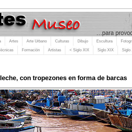
a
Artes
Arte Urbano
Culturas
Dibujo
Escultura
Fotogr
écnicas
Formación
Artistas
< Siglo XIX
Siglo XIX
Siglo
 leche, con tropezones en forma de barcas