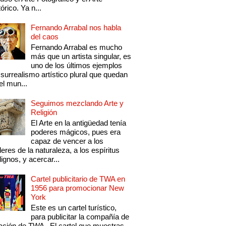
tórico. Ya n...
Fernando Arrabal nos habla
del caos
Fernando Arrabal es mucho
más que un artista singular, es
uno de los últimos ejemplos
 surrealismo artístico plural que quedan
el mun...
Seguimos mezclando Arte y
Religión
El Arte en la antigüedad tenía
poderes mágicos, pues era
capaz de vencer a los
eres de la naturaleza, a los espíritus
ignos, y acercar...
Cartel publicitario de TWA en
1956 para promocionar New
York
Este es un cartel turístico,
para publicitar la compañía de
ación de TWA . El cartel que muestras