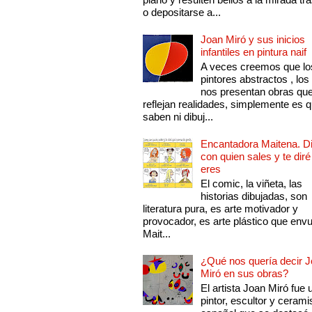
o depositarse a...
Joan Miró y sus inicios
infantiles en pintura naif
A veces creemos que lo
pintores abstractos , los
nos presentan obras qu
reflejan realidades, simplemente es 
saben ni dibuj...
Encantadora Maitena. 
con quien sales y te diré
eres
El comic, la viñeta, las
historias dibujadas, son
literatura pura, es arte motivador y
provocador, es arte plástico que env
Mait...
¿Qué nos quería decir 
Miró en sus obras?
El artista Joan Miró fue 
pintor, escultor y cerami