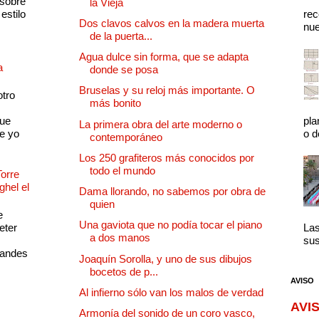
 sobre
la Vieja
estilo
rec
Dos clavos calvos en la madera muerta
nue
de la puerta...
Agua dulce sin forma, que se adapta
a
donde se posa
Bruselas y su reloj más importante. O
otro
más bonito
que
pla
La primera obra del arte moderno o
e yo
o d
contemporáneo
Los 250 grafiteros más conocidos por
todo el mundo
Torre
ghel el
Dama llorando, no sabemos por obra de
quien
e
Una gaviota que no podía tocar el piano
eter
Las
a dos manos
sus
randes
Joaquín Sorolla, y uno de sus dibujos
bocetos de p...
AVISO
Al infierno sólo van los malos de verdad
AVIS
Armonía del sonido de un coro vasco,