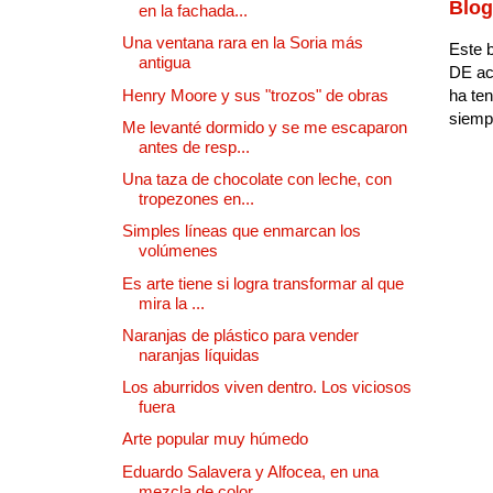
Blog
en la fachada...
Una ventana rara en la Soria más
Este b
antigua
DE ac
Henry Moore y sus "trozos" de obras
ha ten
siempr
Me levanté dormido y se me escaparon
antes de resp...
Una taza de chocolate con leche, con
tropezones en...
Simples líneas que enmarcan los
volúmenes
Es arte tiene si logra transformar al que
mira la ...
Naranjas de plástico para vender
naranjas líquidas
Los aburridos viven dentro. Los viciosos
fuera
Arte popular muy húmedo
Eduardo Salavera y Alfocea, en una
mezcla de color...