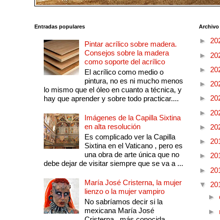
Entradas populares
Archivo
►
20
Pintar acrílico sobre madera.
Consejos sobre la madera
►
20
como soporte del acrílico
►
20
El acrílico como medio o
pintura, no es ni mucho menos
►
20
lo mismo que el óleo en cuanto a técnica, y
►
20
hay que aprender y sobre todo practicar....
►
20
Imágenes de la Capilla Sixtina
en alta resolución
►
20
Es complicado ver la Capilla
►
20
Sixtina en el Vaticano , pero es
una obra de arte única que no
►
20
debe dejar de visitar siempre que se va a ...
►
20
María José Cristerna, la mujer
▼
20
lienzo o la mujer vampiro
►
No sabríamos decir si la
mexicana María José
►
Cristerna , más conocida