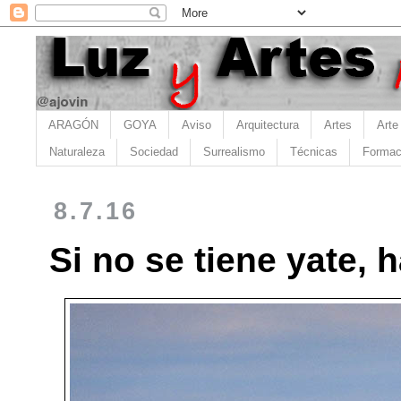
ARAGÓN
GOYA
Aviso
Arquitectura
Artes
Arte
Naturaleza
Sociedad
Surrealismo
Técnicas
Formac
8.7.16
Si no se tiene yate, 