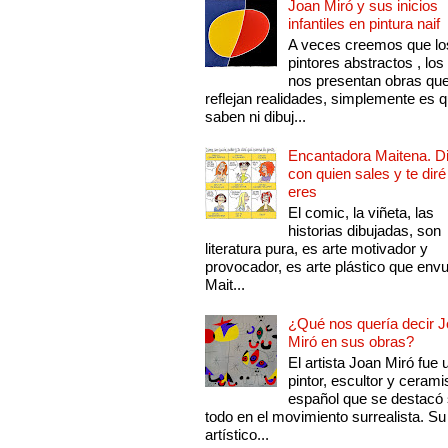
Joan Miró y sus inicios
infantiles en pintura naif
A veces creemos que lo
pintores abstractos , los
nos presentan obras qu
reflejan realidades, simplemente es 
saben ni dibuj...
Encantadora Maitena. 
con quien sales y te diré
eres
El comic, la viñeta, las
historias dibujadas, son
literatura pura, es arte motivador y
provocador, es arte plástico que env
Mait...
¿Qué nos quería decir 
Miró en sus obras?
El artista Joan Miró fue 
pintor, escultor y cerami
español que se destacó
todo en el movimiento surrealista. Su 
artístico...