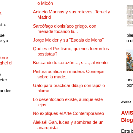
o Micón
Aniceto Marinas y sus relieves. Teruel y
a
Madrid
otro
Sarcófago dionisíaco griego, con
ménade tocando la...
que
pla
Jorge Molder y su "Escala de Mohs"
e yo
o d
Qué es el Postismo, quienes fueron los
postistas?
Torre
Buscando tu corazón…, sí…, al viento
ghel el
Pintura acrílica en madera. Consejos
e
sobre la made...
eter
una
pon
Gato para practicar dibujo con lápiz o
randes
pluma
Lo desenfocado existe, aunque esté
AVISO
lejos
AVIS
No expliques el Arte Contemporáneo
Blog
Alekséi Gan, luces y sombras de un
anarquista
Este b