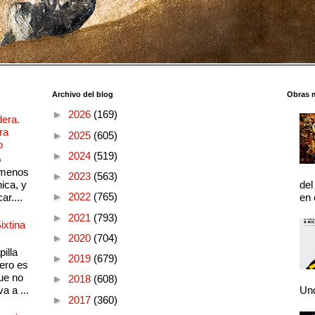
Archivo del blog
Obras 
►
2026
(169)
dera.
ra
►
2025
(605)
o
►
2024
(519)
o
 menos
►
2023
(563)
ica, y
del
►
2022
(765)
ar....
en 
►
2021
(793)
ixtina
►
2020
(704)
illa
►
2019
(679)
pero es
ue no
►
2018
(608)
a a ...
Und
►
2017
(360)