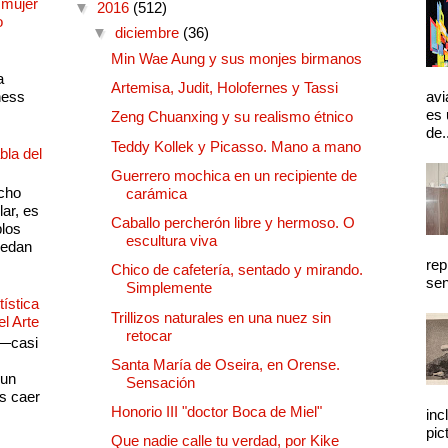
 mujer
▼
2016
(512)
o
▼
diciembre
(36)
Min Wae Aung y sus monjes birmanos
a
Artemisa, Judit, Holofernes y Tassi
ness
avi
es 
Zeng Chuanxing y su realismo étnico
de.
Teddy Kollek y Picasso. Mano a mano
bla del
Guerrero mochica en un recipiente de
cho
carámica
lar, es
Caballo percherón libre y hermoso. O
plos
escultura viva
quedan
rep
Chico de cafetería, sentado y mirando.
sen
Simplemente
ística
Trillizos naturales en una nuez sin
el Arte
retocar
 —casi
s
Santa María de Oseira, en Orense.
 un
Sensación
as caer
Honorio III "doctor Boca de Miel"
inc
pic
Que nadie calle tu verdad, por Kike