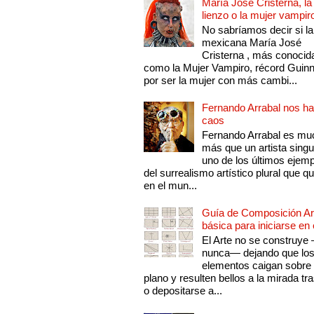
María José Cristerna, la
lienzo o la mujer vampir
No sabríamos decir si la
mexicana María José
Cristerna , más conocid
como la Mujer Vampiro, récord Guin
por ser la mujer con más cambi...
Fernando Arrabal nos ha
caos
Fernando Arrabal es mu
más que un artista singu
uno de los últimos ejem
del surrealismo artístico plural que 
en el mun...
Guía de Composición Art
básica para iniciarse en 
El Arte no se construye
nunca— dejando que lo
elementos caigan sobre
plano y resulten bellos a la mirada tr
o depositarse a...