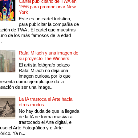
Cartel publicitario de TWA en
1956 para promocionar New
York
Este es un cartel turístico,
para publicitar la compañía de
ación de TWA . El cartel que muestras
uno de los más famosos de la edad
..
Rafal Milach y una imagen de
su proyecto The Winners
El artista fotógrafo polaco
Rafal Milach no deja una
imagen curiosa por lo que
resenta como ejemplo que da la
sación de ser una image...
La IA trastoca el Arte hacia
otros modos
No hay duda de que la llegada
de la IA de forma masiva a
trastocado el Arte digital, e
luso el Arte Fotográfico y el Arte
tórico. Ya n...