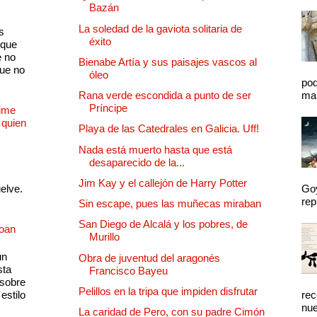
Bazán
La soledad de la gaviota solitaria de
s
éxito
 que
e no
Bienabe Artía y sus paisajes vascos al
que no
óleo
pod
Rana verde escondida a punto de ser
mal
Príncipe
Dime
 quien
Playa de las Catedrales en Galicia. Uff!
Nada está muerto hasta que está
desaparecido de la...
Jim Kay y el callejón de Harry Potter
uelve.
Goy
rep
Sin escape, pues las muñecas miraban
San Diego de Alcalá y los pobres, de
Joan
Murillo
un
Obra de juventud del aragonés
sta
Francisco Bayeu
 sobre
Pelillos en la tripa que impiden disfrutar
estilo
rec
nue
La caridad de Pero, con su padre Cimón