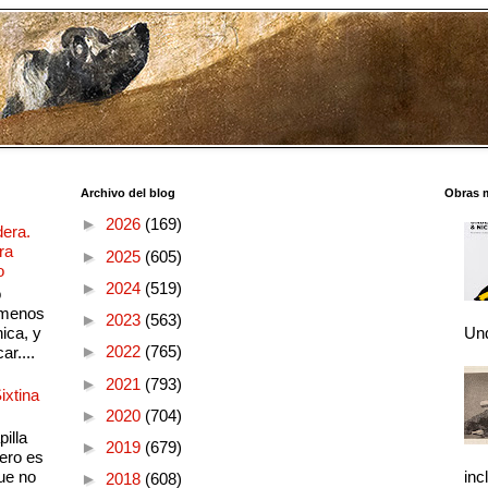
Archivo del blog
Obras 
►
2026
(169)
dera.
ra
►
2025
(605)
o
►
2024
(519)
o
 menos
►
2023
(563)
ica, y
Und
►
2022
(765)
ar....
►
2021
(793)
ixtina
►
2020
(704)
illa
►
2019
(679)
pero es
ue no
inc
►
2018
(608)