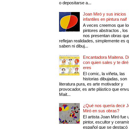
o depositarse a...
Joan Miró y sus inicios
infantiles en pintura naif
A veces creemos que lo
pintores abstractos , los
nos presentan obras qu
reflejan realidades, simplemente es 
saben ni dibuj...
Encantadora Maitena. 
con quien sales y te diré
eres
El comic, la viñeta, las
historias dibujadas, son
literatura pura, es arte motivador y
provocador, es arte plástico que env
Mait...
¿Qué nos quería decir 
Miró en sus obras?
El artista Joan Miró fue 
pintor, escultor y cerami
español que se destacó