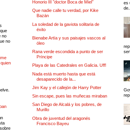
Honorio III "doctor Boca de Miel"
es 
de.
Que nadie calle tu verdad, por Kike
Bazán
La soledad de la gaviota solitaria de
s
éxito
 que
e no
Bienabe Artía y sus paisajes vascos al
que no
óleo
rep
Rana verde escondida a punto de ser
sen
Príncipe
Dime
 quien
Playa de las Catedrales en Galicia. Uff!
Nada está muerto hasta que está
desaparecido de la...
Jim Kay y el callejón de Harry Potter
uelve.
Goy
rep
Sin escape, pues las muñecas miraban
San Diego de Alcalá y los pobres, de
Joan
Murillo
un
Obra de juventud del aragonés
sta
Francisco Bayeu
 sobre