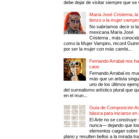
debe dejar de visitar siempre que se v
María José Cristerna, la
lienzo o la mujer vampir
No sabríamos decir si la
mexicana María José
Cristerna , más conocid
como la Mujer Vampiro, récord Guin
por ser la mujer con más cambi...
Fernando Arrabal nos ha
caos
Fernando Arrabal es mu
más que un artista singu
uno de los últimos ejem
del surrealismo artístico plural que 
en el mun...
Guía de Composición Art
básica para iniciarse en 
El Arte no se construye
nunca— dejando que lo
elementos caigan sobre
plano y resulten bellos a la mirada tr