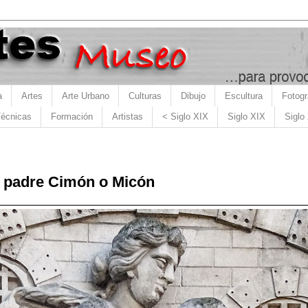
a
Artes
Arte Urbano
Culturas
Dibujo
Escultura
Fotogr
écnicas
Formación
Artistas
< Siglo XIX
Siglo XIX
Siglo
u padre Cimón o Micón