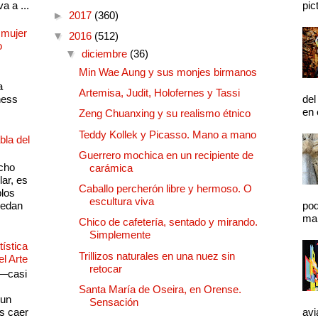
a a ...
pic
►
2017
(360)
 mujer
▼
2016
(512)
o
▼
diciembre
(36)
Min Wae Aung y sus monjes birmanos
a
Artemisa, Judit, Holofernes y Tassi
ness
del
en 
Zeng Chuanxing y su realismo étnico
Teddy Kollek y Picasso. Mano a mano
bla del
Guerrero mochica en un recipiente de
cho
carámica
lar, es
Caballo percherón libre y hermoso. O
plos
escultura viva
quedan
pod
mal
Chico de cafetería, sentado y mirando.
Simplemente
ística
Trillizos naturales en una nuez sin
el Arte
retocar
 —casi
s
Santa María de Oseira, en Orense.
 un
Sensación
as caer
avi