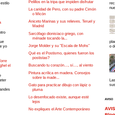
Pelillos en la tripa que impiden disfrutar
estilo
rec
nue
La caridad de Pero, con su padre Cimón
o Micón
Aniceto Marinas y sus relieves. Teruel y
a
Madrid
otro
Sarcófago dionisíaco griego, con
ménade tocando la...
que
pla
Jorge Molder y su "Escala de Mohs"
e yo
o d
Qué es el Postismo, quienes fueron los
postistas?
Torre
Buscando tu corazón…, sí…, al viento
ghel el
Pintura acrílica en madera. Consejos
e
sobre la made...
eter
Las
sus
Gato para practicar dibujo con lápiz o
randes
pluma
Lo desenfocado existe, aunque esté
AVISO
lejos
AVIS
No expliques el Arte Contemporáneo
Blog