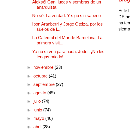
Alekséi Gan, luces y sombras de un
anarquista
Este b
No sé. La verdad. Y sigo sin saberlo
DE ac
ha ten
Ibon Aranberri y Jorge Oteiza, por los
siempr
suelos de l...
La Catedral del Mar de Barcelona. La
primera visit...
Ya no sirven para nada. Joder. ¡No les
tengas miedo!
►
noviembre
(23)
►
octubre
(41)
►
septiembre
(27)
►
agosto
(49)
►
julio
(74)
►
junio
(74)
►
mayo
(40)
►
abril
(28)