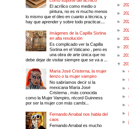
como soporte del acrílico
►
20
El acrílico como medio o
pintura, no es ni mucho menos
►
20
lo mismo que el óleo en cuanto a técnica, y
►
20
hay que aprender y sobre todo practicar....
►
20
Imágenes de la Capilla Sixtina
en alta resolución
►
20
Es complicado ver la Capilla
►
20
Sixtina en el Vaticano , pero es
una obra de arte única que no
►
20
debe dejar de visitar siempre que se va a ...
▼
20
María José Cristerna, la mujer
►
lienzo o la mujer vampiro
►
No sabríamos decir si la
mexicana María José
►
Cristerna , más conocida
►
como la Mujer Vampiro, récord Guinness
por ser la mujer con más cambi...
►
►
Fernando Arrabal nos habla del
caos
►
Fernando Arrabal es mucho