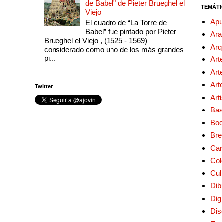
de Babel" de Pieter Brueghel el
TEMÁTI
Viejo
Apu
El cuadro de “La Torre de
Babel” fue pintado por Pieter
Ara
Brueghel el Viejo , (1525 - 1569)
Arq
considerado como uno de los más grandes
pi...
Art
Art
Art
Twitter
Art
Bas
Bo
Bre
Car
Col
Cul
Dib
Digi
Dis