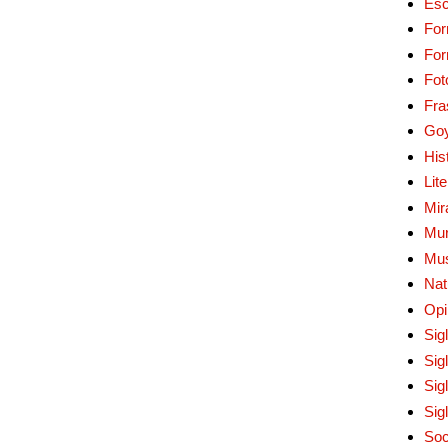
Esc
For
Fo
Fot
Fra
Go
His
Lit
Mir
Mur
Mu
Nat
Opi
Sig
Sig
Sig
Sig
Soc