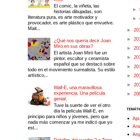
El comic, la viñeta, las
►
historias dibujadas, son
literatura pura, es arte motivador y
►
provocador, es arte plástico que envuelve.
Mait...
►
20
►
20
¿Qué nos quería decir Joan
Miró en sus obras?
►
20
El artista Joan Miró fue un
►
20
pintor, escultor y ceramista
español que se destacó sobre
►
20
todo en el movimiento surrealista. Su estilo
artístico...
►
20
►
20
Wall-E, una maravillosa
experiencia. Una película
►
20
genial.
Tuve la suerte de ver el otro
TEMÁTI
día la película Wall-E, en
principio para niños y jóvenes, pero que
Apu
nada más comenzar ya me indicó que yo
Ara
est...
Arq
Detalles del cuadro "La Torre