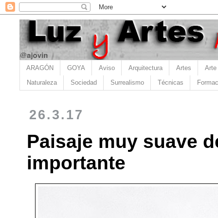
ARAGÓN
GOYA
Aviso
Arquitectura
Artes
Arte
Naturaleza
Sociedad
Surrealismo
Técnicas
Formac
26.3.17
Paisaje muy suave de
importante