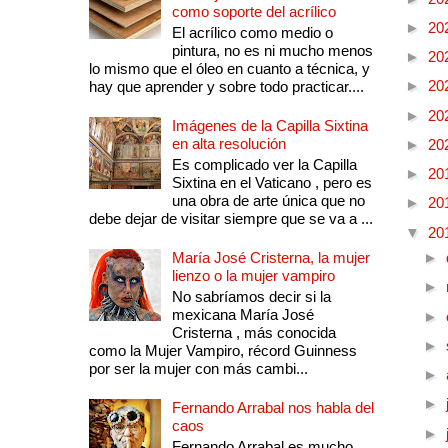
como soporte del acrílico
►
20
El acrílico como medio o
pintura, no es ni mucho menos
►
20
lo mismo que el óleo en cuanto a técnica, y
►
20
hay que aprender y sobre todo practicar....
►
20
Imágenes de la Capilla Sixtina
en alta resolución
►
20
Es complicado ver la Capilla
►
20
Sixtina en el Vaticano , pero es
una obra de arte única que no
►
20
debe dejar de visitar siempre que se va a ...
▼
20
María José Cristerna, la mujer
►
lienzo o la mujer vampiro
►
No sabríamos decir si la
mexicana María José
►
Cristerna , más conocida
►
como la Mujer Vampiro, récord Guinness
por ser la mujer con más cambi...
►
►
Fernando Arrabal nos habla del
caos
►
Fernando Arrabal es mucho