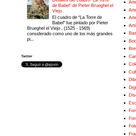
Art
de Babel" de Pieter Brueghel el
Art
Viejo
El cuadro de “La Torre de
Art
Babel” fue pintado por Pieter
Art
Brueghel el Viejo , (1525 - 1569)
Bas
considerado como uno de los más grandes
pi...
Bo
Bre
Car
Twitter
Col
Cul
Dib
Digi
Dis
Esc
For
Fo
Fot
Fra