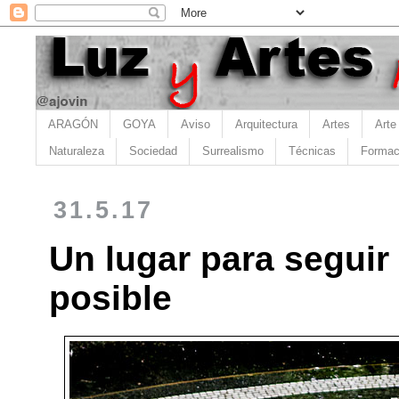
ARAGÓN
GOYA
Aviso
Arquitectura
Artes
Arte
Naturaleza
Sociedad
Surrealismo
Técnicas
Formac
31.5.17
Un lugar para seguir
posible