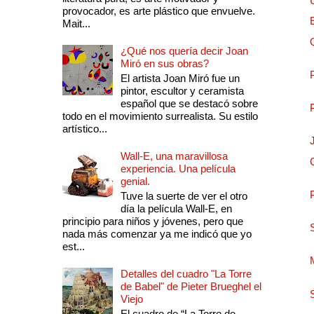
provocador, es arte plástico que envuelve.
Mait...
¿Qué nos quería decir Joan
Miró en sus obras?
El artista Joan Miró fue un
pintor, escultor y ceramista
español que se destacó sobre
todo en el movimiento surrealista. Su estilo
artístico...
Wall-E, una maravillosa
experiencia. Una película
genial.
Tuve la suerte de ver el otro
día la película Wall-E, en
principio para niños y jóvenes, pero que
nada más comenzar ya me indicó que yo
est...
Detalles del cuadro "La Torre
de Babel" de Pieter Brueghel el
Viejo
El cuadro de “La Torre de