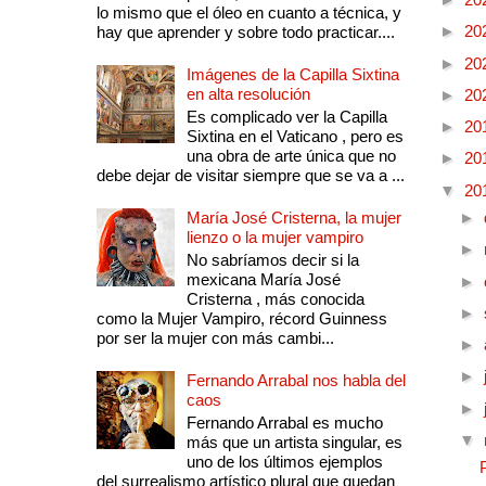
lo mismo que el óleo en cuanto a técnica, y
►
20
hay que aprender y sobre todo practicar....
►
20
Imágenes de la Capilla Sixtina
en alta resolución
►
20
Es complicado ver la Capilla
►
20
Sixtina en el Vaticano , pero es
una obra de arte única que no
►
20
debe dejar de visitar siempre que se va a ...
▼
20
María José Cristerna, la mujer
►
lienzo o la mujer vampiro
►
No sabríamos decir si la
mexicana María José
►
Cristerna , más conocida
►
como la Mujer Vampiro, récord Guinness
por ser la mujer con más cambi...
►
►
Fernando Arrabal nos habla del
caos
►
Fernando Arrabal es mucho
▼
más que un artista singular, es
uno de los últimos ejemplos
del surrealismo artístico plural que quedan