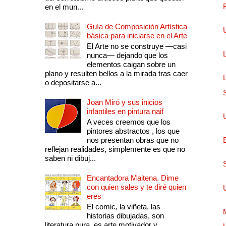
en el mun...
Guía de Composición Artística
básica para iniciarse en el Arte
El Arte no se construye —casi
nunca— dejando que los
elementos caigan sobre un
plano y resulten bellos a la mirada tras caer
o depositarse a...
Joan Miró y sus inicios
infantiles en pintura naif
A veces creemos que los
pintores abstractos , los que
nos presentan obras que no
reflejan realidades, simplemente es que no
saben ni dibuj...
Encantadora Maitena. Dime
con quien sales y te diré quien
eres
El comic, la viñeta, las
historias dibujadas, son
literatura pura, es arte motivador y