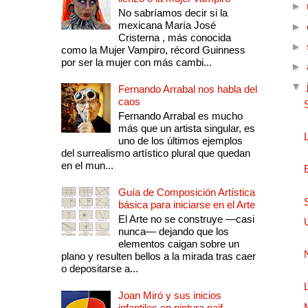
►
No sabríamos decir si la
mexicana María José
►
Cristerna , más conocida
►
como la Mujer Vampiro, récord Guinness
por ser la mujer con más cambi...
►
▼
Fernando Arrabal nos habla del
caos
Fernando Arrabal es mucho
más que un artista singular, es
uno de los últimos ejemplos
del surrealismo artístico plural que quedan
en el mun...
Guía de Composición Artística
básica para iniciarse en el Arte
El Arte no se construye —casi
nunca— dejando que los
elementos caigan sobre un
plano y resulten bellos a la mirada tras caer
o depositarse a...
Joan Miró y sus inicios
infantiles en pintura naif