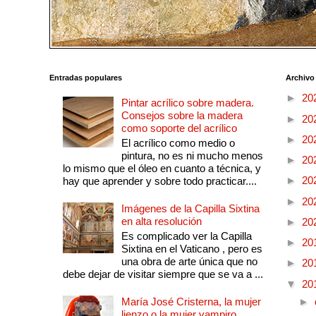
Entradas populares
Archivo
►
20
Pintar acrílico sobre madera.
Consejos sobre la madera
►
20
como soporte del acrílico
►
20
El acrílico como medio o
pintura, no es ni mucho menos
►
20
lo mismo que el óleo en cuanto a técnica, y
►
20
hay que aprender y sobre todo practicar....
►
20
Imágenes de la Capilla Sixtina
en alta resolución
►
20
Es complicado ver la Capilla
►
20
Sixtina en el Vaticano , pero es
una obra de arte única que no
►
20
debe dejar de visitar siempre que se va a ...
▼
20
María José Cristerna, la mujer
►
lienzo o la mujer vampiro