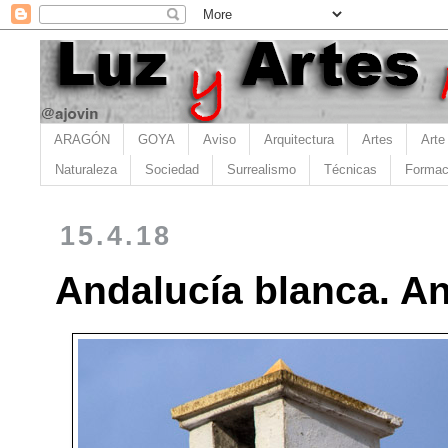
ARAGÓN
GOYA
Aviso
Arquitectura
Artes
Arte
Naturaleza
Sociedad
Surrealismo
Técnicas
Formac
15.4.18
Andalucía blanca. A