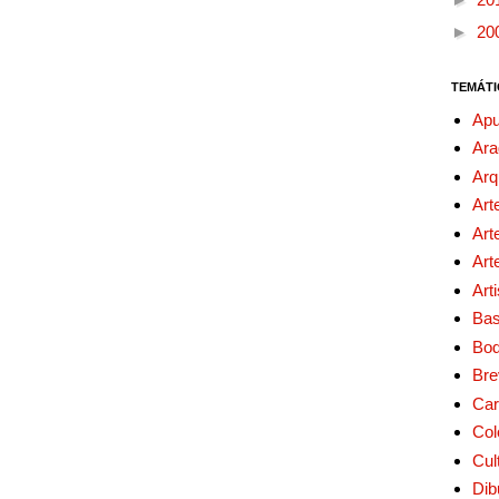
►
20
TEMÁTI
Apu
Ara
Arq
Art
Art
Art
Art
Bas
Bo
Bre
Car
Col
Cul
Dib