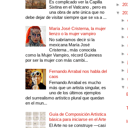
Es complicado ver la Capilla
►
20
Sixtina en el Vaticano , pero es
una obra de arte única que no
▼
20
debe dejar de visitar siempre que se va a ...
►
María José Cristerna, la mujer
►
lienzo o la mujer vampiro
►
No sabríamos decir si la
mexicana María José
►
Cristerna , más conocida
►
como la Mujer Vampiro, récord Guinness
por ser la mujer con más cambi...
►
►
Fernando Arrabal nos habla del
caos
►
Fernando Arrabal es mucho
▼
más que un artista singular, es
uno de los últimos ejemplos
del surrealismo artístico plural que quedan
en el mun...
Guía de Composición Artística
básica para iniciarse en el Arte
El Arte no se construye —casi