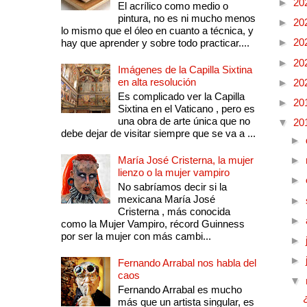
►
20
El acrílico como medio o
pintura, no es ni mucho menos
►
20
lo mismo que el óleo en cuanto a técnica, y
►
20
hay que aprender y sobre todo practicar....
►
20
Imágenes de la Capilla Sixtina
en alta resolución
►
20
Es complicado ver la Capilla
►
20
Sixtina en el Vaticano , pero es
una obra de arte única que no
▼
20
debe dejar de visitar siempre que se va a ...
►
María José Cristerna, la mujer
►
lienzo o la mujer vampiro
►
No sabríamos decir si la
mexicana María José
►
Cristerna , más conocida
►
como la Mujer Vampiro, récord Guinness
por ser la mujer con más cambi...
►
►
Fernando Arrabal nos habla del
caos
▼
Fernando Arrabal es mucho
más que un artista singular, es