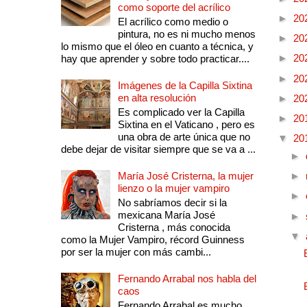
como soporte del acrílico
►
20
El acrílico como medio o
pintura, no es ni mucho menos
►
20
lo mismo que el óleo en cuanto a técnica, y
►
20
hay que aprender y sobre todo practicar....
►
20
Imágenes de la Capilla Sixtina
en alta resolución
►
20
Es complicado ver la Capilla
►
20
Sixtina en el Vaticano , pero es
una obra de arte única que no
▼
20
debe dejar de visitar siempre que se va a ...
►
María José Cristerna, la mujer
►
lienzo o la mujer vampiro
►
No sabríamos decir si la
mexicana María José
►
Cristerna , más conocida
▼
como la Mujer Vampiro, récord Guinness
por ser la mujer con más cambi...
Fernando Arrabal nos habla del
caos
Fernando Arrabal es mucho