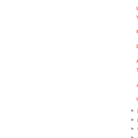
►
►
►
►