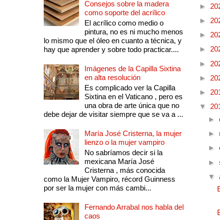
Consejos sobre la madera
►
20
como soporte del acrílico
►
20
El acrílico como medio o
pintura, no es ni mucho menos
►
20
lo mismo que el óleo en cuanto a técnica, y
►
20
hay que aprender y sobre todo practicar....
►
20
Imágenes de la Capilla Sixtina
en alta resolución
►
20
Es complicado ver la Capilla
►
20
Sixtina en el Vaticano , pero es
una obra de arte única que no
▼
20
debe dejar de visitar siempre que se va a ...
►
María José Cristerna, la mujer
►
lienzo o la mujer vampiro
►
No sabríamos decir si la
mexicana María José
►
Cristerna , más conocida
▼
como la Mujer Vampiro, récord Guinness
por ser la mujer con más cambi...
Fernando Arrabal nos habla del
caos