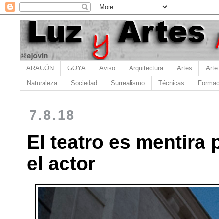
ARAGÓN
GOYA
Aviso
Arquitectura
Artes
Arte
Naturaleza
Sociedad
Surrealismo
Técnicas
Formac
7.8.18
El teatro es mentira 
el actor