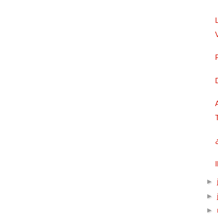
►
►
►