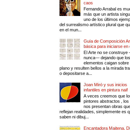
caos
Fernando Arrabal es mu
más que un artista singu
uno de los últimos ejem
del surrealismo artístico plural que 
en el mun...
Guía de Composición Art
básica para iniciarse en 
El Arte no se construye
nunca— dejando que lo
elementos caigan sobre
plano y resulten bellos a la mirada tr
o depositarse a...
Joan Miró y sus inicios
infantiles en pintura naif
A veces creemos que lo
pintores abstractos , los
nos presentan obras qu
reflejan realidades, simplemente es 
saben ni dibuj...
Encantadora Maitena. 