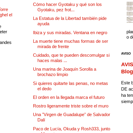
Cómo hacer Gyotaku y qué son los
Torre
Gyotaku, pez frot...
ghel el
La Estatua de la Libertad también pide
ayuda
e
eter
pla
Ibiza y sus miradas. Ventana en negro
o d
La muerte tiene muchas formas de ser
randes
mirada de frente
AVISO
Cuidado, que te pueden descomulgar si
haces malas ...
AVIS
Una marina de Joaquín Sorolla a
Blog
brochazo limpio
Este b
Si quieres quitarte las penas, no metas
el dedo
DE ac
ha ten
El orden en la llegada marca el futuro
siempr
Rostro ligeramente triste sobre el muro
Una "Virgen de Guadalupe" de Salvador
Dalí
Paco de Lucía, Okuda y Rosh333, junto