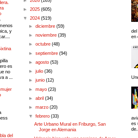
►
2026
(169)
dera.
ra
►
2025
(605)
o
▼
2024
(519)
o
 menos
►
diciembre
(59)
ica, y
del
►
noviembre
(39)
ar....
en 
►
octubre
(48)
ixtina
►
septiembre
(94)
illa
►
agosto
(53)
pero es
►
julio
(36)
ue no
a a ...
Und
►
junio
(12)
 mujer
►
mayo
(23)
o
►
abril
(34)
►
marzo
(20)
a
▼
febrero
(33)
ness
avi
es 
Arte Urbano Mural en Friburgo, San
de.
Jorge en Alemania
bla del