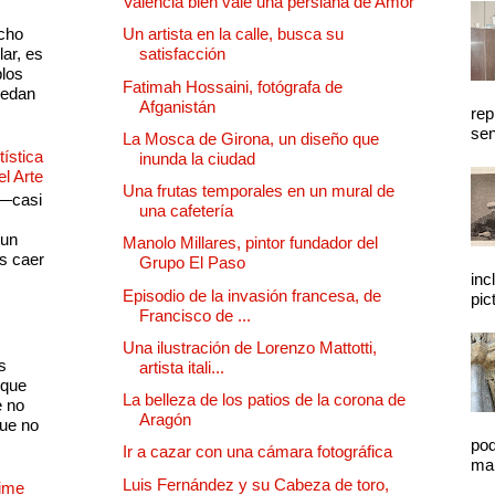
Valencia bien vale una persiana de Amor
cho
Un artista en la calle, busca su
lar, es
satisfacción
plos
Fatimah Hossaini, fotógrafa de
quedan
Afganistán
rep
sen
La Mosca de Girona, un diseño que
ística
inunda la ciudad
el Arte
Una frutas temporales en un mural de
 —casi
una cafetería
s
 un
Manolo Millares, pintor fundador del
as caer
Grupo El Paso
inc
Episodio de la invasión francesa, de
pic
Francisco de ...
Una ilustración de Lorenzo Mattotti,
s
artista itali...
 que
La belleza de los patios de la corona de
e no
Aragón
que no
pod
Ir a cazar con una cámara fotográfica
mal
Luis Fernández y su Cabeza de toro,
Dime