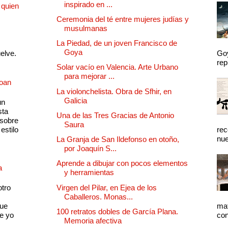
inspirado en ...
 quien
Ceremonia del té entre mujeres judías y
musulmanas
La Piedad, de un joven Francisco de
Goya
uelve.
Goy
rep
Solar vacío en Valencia. Arte Urbano
para mejorar ...
Joan
La violonchelista. Obra de Sfhir, en
Galicia
un
sta
Una de las Tres Gracias de Antonio
 sobre
Saura
estilo
rec
nue
La Granja de San Ildefonso en otoño,
por Joaquín S...
Aprende a dibujar con pocos elementos
a
y herramientas
otro
Virgen del Pilar, en Ejea de los
Caballeros. Monas...
que
mat
100 retratos dobles de García Plana.
e yo
con
Memoria afectiva