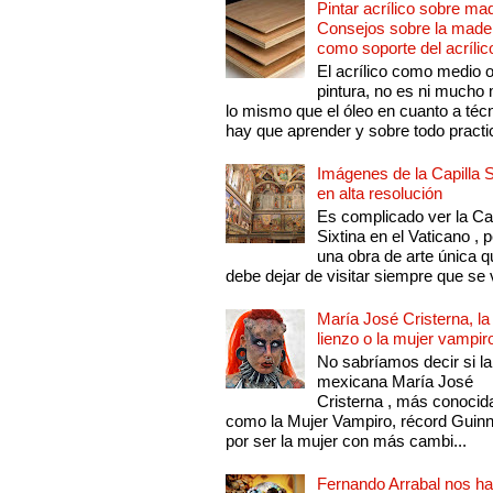
Pintar acrílico sobre ma
Consejos sobre la made
como soporte del acrílic
El acrílico como medio 
pintura, no es ni mucho
lo mismo que el óleo en cuanto a técn
hay que aprender y sobre todo practic
Imágenes de la Capilla S
en alta resolución
Es complicado ver la Cap
Sixtina en el Vaticano , 
una obra de arte única q
debe dejar de visitar siempre que se v
María José Cristerna, la
lienzo o la mujer vampir
No sabríamos decir si la
mexicana María José
Cristerna , más conocid
como la Mujer Vampiro, récord Guin
por ser la mujer con más cambi...
Fernando Arrabal nos ha