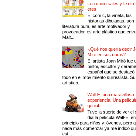
con quien sales y te diré
eres
El comic, la viñeta, las
historias dibujadas, son
literatura pura, es arte motivador y
provocador, es arte plástico que env
Mait...
¿Qué nos quería decir 
Miró en sus obras?
El artista Joan Miró fue 
pintor, escultor y cerami
español que se destacó
todo en el movimiento surrealista. Su 
artístico...
Wall-E, una maravillosa
experiencia. Una películ
genial.
Tuve la suerte de ver el 
día la película Wall-E, en
principio para niños y jóvenes, pero 
nada más comenzar ya me indicó qu
est...