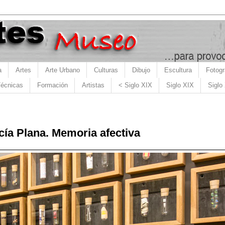
a
Artes
Arte Urbano
Culturas
Dibujo
Escultura
Fotogr
écnicas
Formación
Artistas
< Siglo XIX
Siglo XIX
Siglo
cía Plana. Memoria afectiva