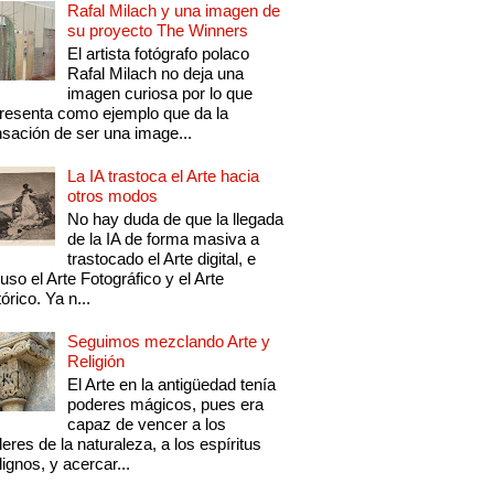
Rafal Milach y una imagen de
su proyecto The Winners
El artista fotógrafo polaco
Rafal Milach no deja una
imagen curiosa por lo que
resenta como ejemplo que da la
sación de ser una image...
La IA trastoca el Arte hacia
otros modos
No hay duda de que la llegada
de la IA de forma masiva a
trastocado el Arte digital, e
luso el Arte Fotográfico y el Arte
tórico. Ya n...
Seguimos mezclando Arte y
Religión
El Arte en la antigüedad tenía
poderes mágicos, pues era
capaz de vencer a los
eres de la naturaleza, a los espíritus
ignos, y acercar...