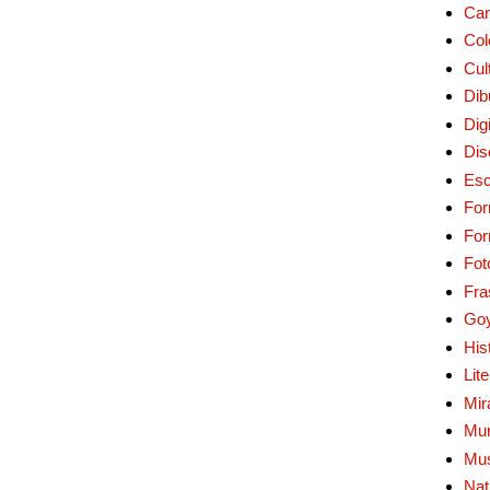
Car
Col
Cul
Dib
Digi
Dis
Esc
For
Fo
Fot
Fra
Go
His
Lit
Mir
Mur
Mu
Nat