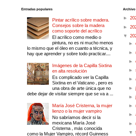
Entradas populares
Archivo
►
20
Pintar acrílico sobre madera.
Consejos sobre la madera
►
20
como soporte del acrílico
▼
20
El acrílico como medio o
pintura, no es ni mucho menos
►
lo mismo que el óleo en cuanto a técnica, y
►
hay que aprender y sobre todo practicar....
►
Imágenes de la Capilla Sixtina
►
en alta resolución
Es complicado ver la Capilla
►
Sixtina en el Vaticano , pero es
►
una obra de arte única que no
debe dejar de visitar siempre que se va a ...
►
María José Cristerna, la mujer
►
lienzo o la mujer vampiro
►
No sabríamos decir si la
mexicana María José
►
Cristerna , más conocida
▼
como la Mujer Vampiro, récord Guinness