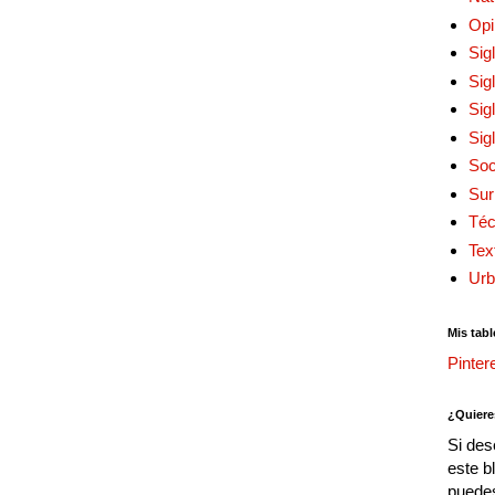
Opi
Sig
Sig
Sig
Sig
Soc
Sur
Téc
Tex
Urb
Mis tabl
Pinter
¿Quiere
Si des
este b
puedes