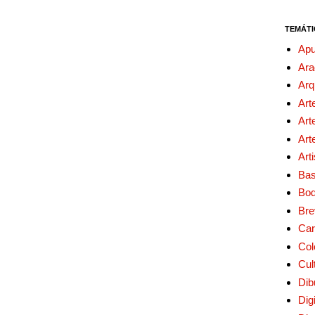
TEMÁTI
Apu
Ara
Arq
Art
Art
Art
Art
Bas
Bo
Bre
Car
Col
Cul
Dib
Digi