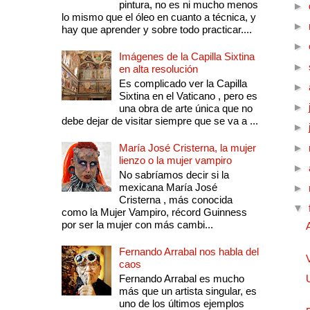
pintura, no es ni mucho menos
►
lo mismo que el óleo en cuanto a técnica, y
►
hay que aprender y sobre todo practicar....
►
Imágenes de la Capilla Sixtina
►
en alta resolución
Es complicado ver la Capilla
►
Sixtina en el Vaticano , pero es
►
una obra de arte única que no
debe dejar de visitar siempre que se va a ...
►
María José Cristerna, la mujer
►
lienzo o la mujer vampiro
►
No sabríamos decir si la
mexicana María José
►
Cristerna , más conocida
▼
como la Mujer Vampiro, récord Guinness
por ser la mujer con más cambi...
Fernando Arrabal nos habla del
caos
Fernando Arrabal es mucho
más que un artista singular, es
uno de los últimos ejemplos