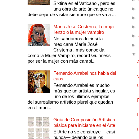
Sixtina en el Vaticano , pero es
►
una obra de arte única que no
debe dejar de visitar siempre que se va a ...
►
María José Cristerna, la mujer
►
lienzo o la mujer vampiro
►
No sabríamos decir si la
mexicana María José
►
Cristerna , más conocida
▼
como la Mujer Vampiro, récord Guinness
por ser la mujer con más cambi...
Fernando Arrabal nos habla del
caos
Fernando Arrabal es mucho
más que un artista singular, es
uno de los últimos ejemplos
del surrealismo artístico plural que quedan
en el mun...
Guía de Composición Artística
básica para iniciarse en el Arte
El Arte no se construye —casi
nunca— dejando que los