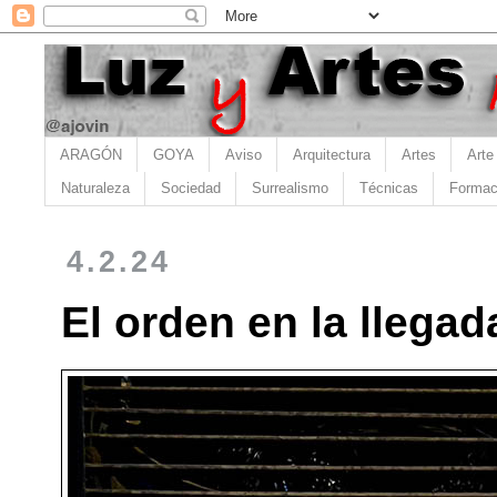
ARAGÓN
GOYA
Aviso
Arquitectura
Artes
Arte
Naturaleza
Sociedad
Surrealismo
Técnicas
Formac
4.2.24
El orden en la llegad