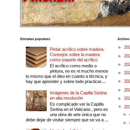
Entradas populares
Archivo
►
20
Pintar acrílico sobre madera.
Consejos sobre la madera
►
20
como soporte del acrílico
►
20
El acrílico como medio o
pintura, no es ni mucho menos
►
20
lo mismo que el óleo en cuanto a técnica, y
►
20
hay que aprender y sobre todo practicar....
►
20
Imágenes de la Capilla Sixtina
en alta resolución
►
20
Es complicado ver la Capilla
▼
20
Sixtina en el Vaticano , pero es
►
una obra de arte única que no
debe dejar de visitar siempre que se va a ...
►