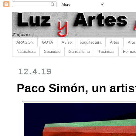
ARAGÓN
GOYA
Aviso
Arquitectura
Artes
Arte
Naturaleza
Sociedad
Surrealismo
Técnicas
Formac
12.4.19
Paco Simón, un artis