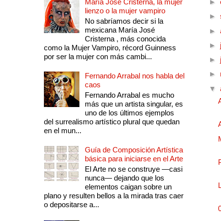
María José Cristerna, la mujer
►
lienzo o la mujer vampiro
►
No sabríamos decir si la
mexicana María José
►
Cristerna , más conocida
►
como la Mujer Vampiro, récord Guinness
por ser la mujer con más cambi...
►
►
Fernando Arrabal nos habla del
caos
▼
Fernando Arrabal es mucho
más que un artista singular, es
uno de los últimos ejemplos
del surrealismo artístico plural que quedan
en el mun...
Guía de Composición Artística
básica para iniciarse en el Arte
El Arte no se construye —casi
nunca— dejando que los
elementos caigan sobre un
plano y resulten bellos a la mirada tras caer
o depositarse a...