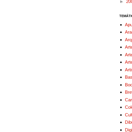
►
20
TEMÁTI
Apu
Ara
Arq
Art
Art
Art
Art
Bas
Bo
Bre
Car
Col
Cul
Dib
Digi