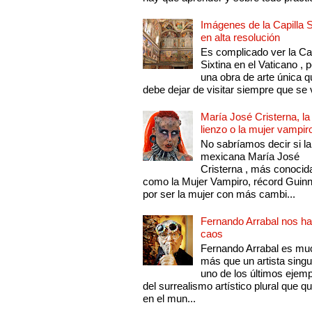
Imágenes de la Capilla S
en alta resolución
Es complicado ver la Cap
Sixtina en el Vaticano , 
una obra de arte única q
debe dejar de visitar siempre que se v
María José Cristerna, la
lienzo o la mujer vampir
No sabríamos decir si la
mexicana María José
Cristerna , más conocid
como la Mujer Vampiro, récord Guin
por ser la mujer con más cambi...
Fernando Arrabal nos ha
caos
Fernando Arrabal es mu
más que un artista singu
uno de los últimos ejem
del surrealismo artístico plural que 
en el mun...