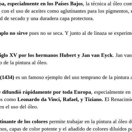
pa, especialmente en los Países Bajos
, la técnica al óleo co
con el uso de aceites como aglutinantes para los pigmentos, e
d de secado y una duradera capa protectora.
mplo no sirve
pues no se seca. Y junto al de linaza se experi
 siglo XV por los hermanos Hubert y Jan van Eyck
. Jan va
 de la pintura al óleo.
(1434)
es un famoso ejemplo del uso temprano de la pintura 
 se difundió rápidamente por toda Europa
, especialmente en 
dos como
Leonardo da Vinci, Rafael, y Tiziano.
El Renacimie
n el uso del óleo.
tinante de los colores
permite trabajar en la pintura al óleo 
nos, capas de color potente y el añadido de colores diluidos p