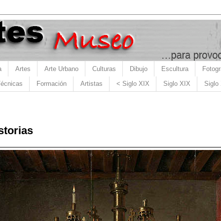
a
Artes
Arte Urbano
Culturas
Dibujo
Escultura
Fotogr
écnicas
Formación
Artistas
< Siglo XIX
Siglo XIX
Siglo
storias