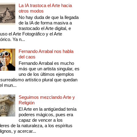
La IA trastoca el Arte hacia
otros modos
No hay duda de que la llegada
de la IA de forma masiva a
trastocado el Arte digital, e
luso el Arte Fotográfico y el Arte
tórico. Ya n...
Fernando Arrabal nos habla
del caos
Fernando Arrabal es mucho
más que un artista singular, es
uno de los últimos ejemplos
 surrealismo artístico plural que quedan
el mun...
Seguimos mezclando Arte y
Religión
El Arte en la antigüedad tenía
poderes mágicos, pues era
capaz de vencer a los
eres de la naturaleza, a los espíritus
ignos, y acercar...