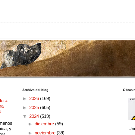
Archivo del blog
Obras 
►
2026
(169)
dera.
ra
►
2025
(605)
o
▼
2024
(519)
o
 menos
►
diciembre
(59)
ica, y
Und
►
noviembre
(39)
ar....