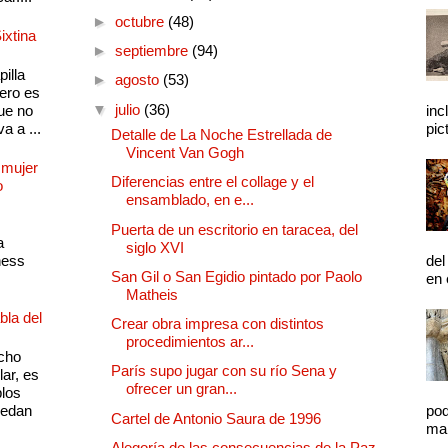
►
octubre
(48)
ixtina
►
septiembre
(94)
illa
►
agosto
(53)
pero es
▼
julio
(36)
ue no
inc
a a ...
pic
Detalle de La Noche Estrellada de
Vincent Van Gogh
 mujer
Diferencias entre el collage y el
o
ensamblado, en e...
Puerta de un escritorio en taracea, del
a
siglo XVI
ness
del
San Gil o San Egidio pintado por Paolo
en 
Matheis
bla del
Crear obra impresa con distintos
procedimientos ar...
cho
París supo jugar con su río Sena y
lar, es
ofrecer un gran...
plos
quedan
pod
Cartel de Antonio Saura de 1996
mal
Alegoría de las consecuencias de la Paz