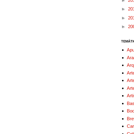
►
20
►
20
►
20
►
20
TEMÁTI
Apu
Ara
Arq
Art
Art
Art
Art
Bas
Bo
Bre
Car
Col