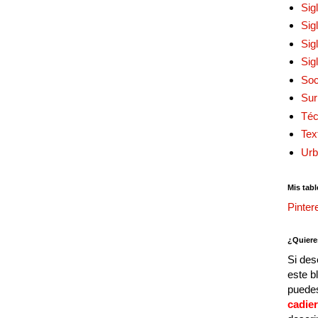
Sig
Sig
Sig
Sig
Soc
Sur
Téc
Tex
Urb
Mis tabl
Pinter
¿Quiere
Si des
este b
puedes
cadie