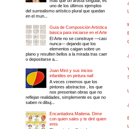
más que un artista singular, es
uno de los últimos ejemplos
del surrealismo artístico plural que quedan
en el mun...
Guía de Composición Artística
básica para iniciarse en el Arte
El Arte no se construye —casi
nunca— dejando que los
elementos caigan sobre un
plano y resulten bellos a la mirada tras caer
o depositarse a...
Joan Miró y sus inicios
infantiles en pintura naif
A veces creemos que los
pintores abstractos , los que
nos presentan obras que no
reflejan realidades, simplemente es que no
saben ni dibuj...
Encantadora Maitena. Dime
con quien sales y te diré quien
eres