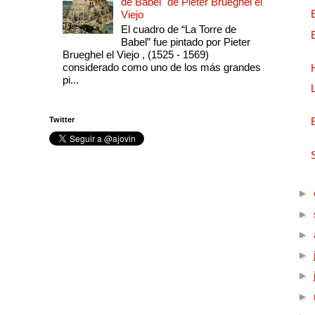
de Babel" de Pieter Brueghel el
Viejo
El cuadro de “La Torre de
Babel” fue pintado por Pieter
Brueghel el Viejo , (1525 - 1569)
considerado como uno de los más grandes
pi...
Twitter
►
►
►
►
►
►