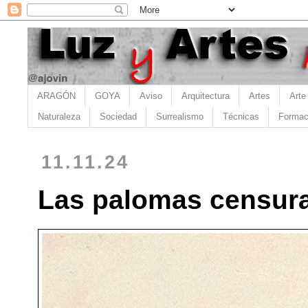
ARAGÓN
GOYA
Aviso
Arquitectura
Artes
Arte
Naturaleza
Sociedad
Surrealismo
Técnicas
Formac
11.11.24
Las palomas censur