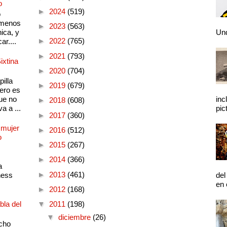
o
►
2024
(519)
o
 menos
►
2023
(563)
ica, y
Und
►
2022
(765)
ar....
►
2021
(793)
ixtina
►
2020
(704)
illa
►
2019
(679)
pero es
ue no
inc
►
2018
(608)
a a ...
pic
►
2017
(360)
 mujer
►
2016
(512)
o
►
2015
(267)
►
2014
(366)
a
►
2013
(461)
ness
del
en 
►
2012
(168)
bla del
▼
2011
(198)
▼
diciembre
(26)
cho