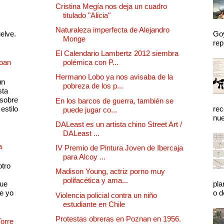
Cristina Megía nos deja un cuadro
titulado "Alicia"
Naturaleza imperfecta de Alejandro
uelve.
Goy
Monge
rep
El Calendario Lambertz 2012 siembra
Joan
polémica con P...
Hermano Lobo ya nos avisaba de la
un
pobreza de los p...
sta
 sobre
En los barcos de guerra, también se
estilo
rec
puede jugar co...
nue
DALeast es un artista chino Street Art /
DALeast ...
a
IV Premio de Pintura Joven de Ibercaja
para Alcoy ...
otro
Madison Young, actriz porno muy
polifacética y ama...
que
pla
e yo
o d
Violencia policial contra un niño
estudiante en Chile
Protestas obreras en Poznan en 1956.
Torre