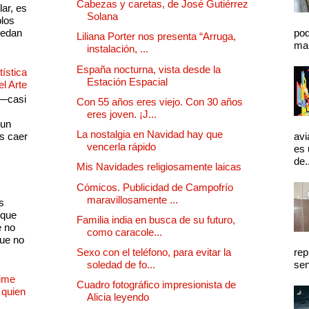
Cabezas y caretas, de José Gutiérrez
lar, es
Solana
plos
quedan
pod
Liliana Porter nos presenta “Arruga,
mal
instalación, ...
España nocturna, vista desde la
ística
Estación Espacial
el Arte
 —casi
Con 55 años eres viejo. Con 30 años
s
eres joven. ¡J...
 un
La nostalgia en Navidad hay que
as caer
avi
vencerla rápido
es 
de.
Mis Navidades religiosamente laicas
Cómicos. Publicidad de Campofrío
maravillosamente ...
s
 que
Familia india en busca de su futuro,
e no
como caracole...
que no
Sexo con el teléfono, para evitar la
rep
soledad de fo...
sen
Dime
Cuadro fotográfico impresionista de
 quien
Alicia leyendo