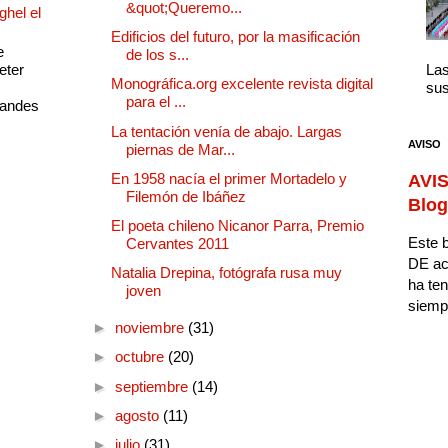
&quot;Queremo...
ghel el
Edificios del futuro, por la masificación
e
de los s...
eter
Las
Monográfica.org excelente revista digital
sus
para el ...
randes
La tentación venía de abajo. Largas
AVISO
piernas de Mar...
En 1958 nacía el primer Mortadelo y
AVIS
Filemón de Ibáñez
Blog
El poeta chileno Nicanor Parra, Premio
Este b
Cervantes 2011
DE ac
Natalia Drepina, fotógrafa rusa muy
ha ten
joven
siempr
►
noviembre
(31)
►
octubre
(20)
►
septiembre
(14)
►
agosto
(11)
►
julio
(31)