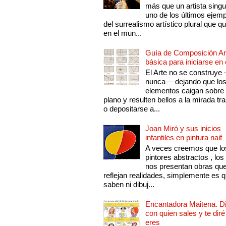
más que un artista singu
uno de los últimos ejem
del surrealismo artístico plural que 
en el mun...
Guía de Composición Art
básica para iniciarse en 
El Arte no se construye
nunca— dejando que lo
elementos caigan sobre
plano y resulten bellos a la mirada tr
o depositarse a...
Joan Miró y sus inicios
infantiles en pintura naif
A veces creemos que lo
pintores abstractos , los
nos presentan obras qu
reflejan realidades, simplemente es 
saben ni dibuj...
Encantadora Maitena. 
con quien sales y te diré
eres