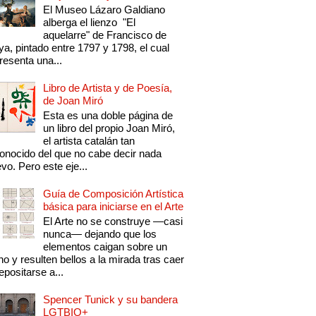
El Museo Lázaro Galdiano
alberga el lienzo "El
aquelarre" de Francisco de
a, pintado entre 1797 y 1798, el cual
resenta una...
Libro de Artista y de Poesía,
de Joan Miró
Esta es una doble página de
un libro del propio Joan Miró,
el artista catalán tan
onocido del que no cabe decir nada
vo. Pero este eje...
Guía de Composición Artística
básica para iniciarse en el Arte
El Arte no se construye —casi
nunca— dejando que los
elementos caigan sobre un
no y resulten bellos a la mirada tras caer
epositarse a...
Spencer Tunick y su bandera
LGTBIQ+