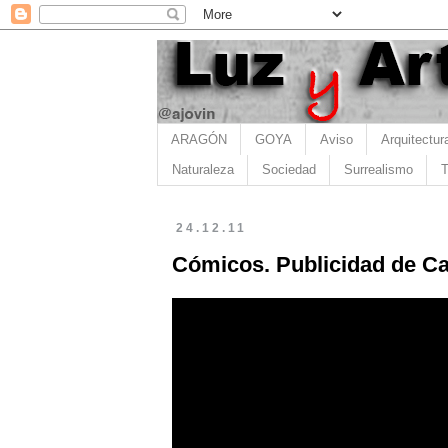
ARAGÓN
GOYA
Aviso
Arquitectur
Naturaleza
Sociedad
Surrealismo
T
24.12.11
Cómicos. Publicidad de C