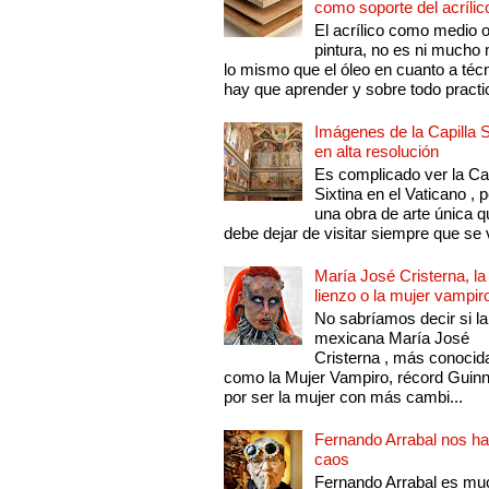
como soporte del acrílic
El acrílico como medio 
pintura, no es ni mucho
lo mismo que el óleo en cuanto a técn
hay que aprender y sobre todo practic
Imágenes de la Capilla S
en alta resolución
Es complicado ver la Cap
Sixtina en el Vaticano , 
una obra de arte única q
debe dejar de visitar siempre que se v
María José Cristerna, la
lienzo o la mujer vampir
No sabríamos decir si la
mexicana María José
Cristerna , más conocid
como la Mujer Vampiro, récord Guin
por ser la mujer con más cambi...
Fernando Arrabal nos ha
caos
Fernando Arrabal es mu