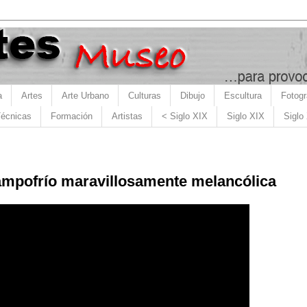
a
Artes
Arte Urbano
Culturas
Dibujo
Escultura
Fotogr
écnicas
Formación
Artistas
< Siglo XIX
Siglo XIX
Siglo
ampofrío maravillosamente melancólica