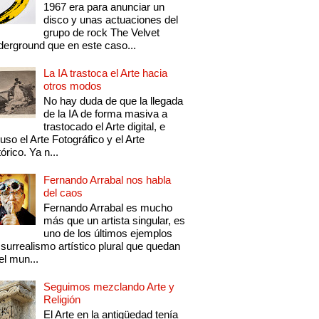
1967 era para anunciar un
disco y unas actuaciones del
grupo de rock The Velvet
erground que en este caso...
La IA trastoca el Arte hacia
otros modos
No hay duda de que la llegada
de la IA de forma masiva a
trastocado el Arte digital, e
luso el Arte Fotográfico y el Arte
tórico. Ya n...
Fernando Arrabal nos habla
del caos
Fernando Arrabal es mucho
más que un artista singular, es
uno de los últimos ejemplos
 surrealismo artístico plural que quedan
el mun...
Seguimos mezclando Arte y
Religión
El Arte en la antigüedad tenía