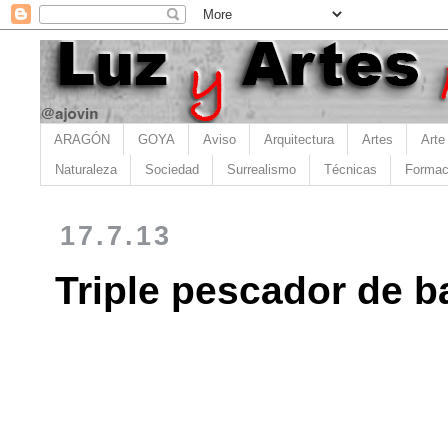
ARAGÓN
GOYA
Aviso
Arquitectura
Artes
Arte
Naturaleza
Sociedad
Surrealismo
Técnicas
Formac
17.7.13
Triple pescador de b