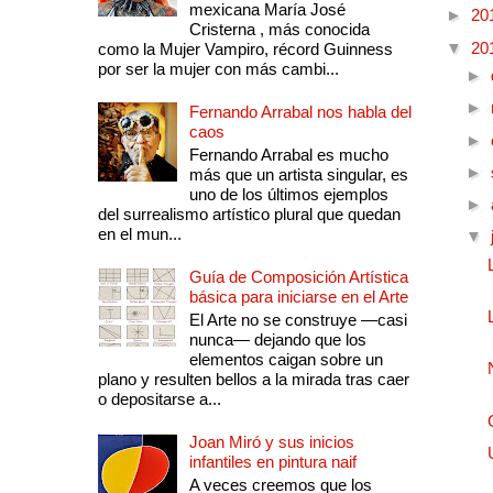
mexicana María José
►
20
Cristerna , más conocida
▼
20
como la Mujer Vampiro, récord Guinness
por ser la mujer con más cambi...
►
►
Fernando Arrabal nos habla del
caos
►
Fernando Arrabal es mucho
►
más que un artista singular, es
uno de los últimos ejemplos
►
del surrealismo artístico plural que quedan
en el mun...
▼
Guía de Composición Artística
básica para iniciarse en el Arte
El Arte no se construye —casi
nunca— dejando que los
elementos caigan sobre un
plano y resulten bellos a la mirada tras caer
o depositarse a...
Joan Miró y sus inicios
infantiles en pintura naif
A veces creemos que los