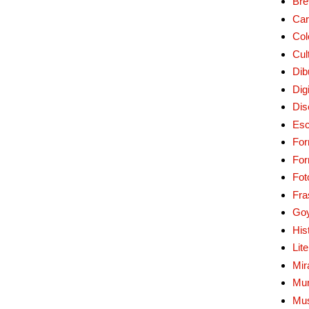
Bre
Car
Col
Cul
Dib
Digi
Dis
Esc
For
Fo
Fot
Fra
Go
His
Lit
Mir
Mur
Mu