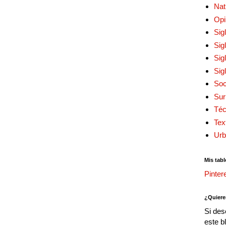
Nat
Opi
Sig
Sig
Sig
Sig
Soc
Sur
Téc
Tex
Urb
Mis tabl
Pinter
¿Quiere
Si des
este b