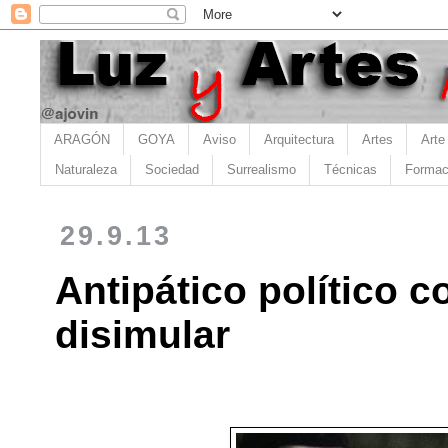
ARAGÓN
GOYA
Aviso
Arquitectura
Artes
Arte
Naturaleza
Sociedad
Surrealismo
Técnicas
Formac
29.9.13
Antipático político c
disimular