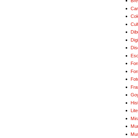
Bre
Car
Col
Cul
Dib
Digi
Dis
Esc
For
Fo
Fot
Fra
Go
His
Lit
Mir
Mur
Mu