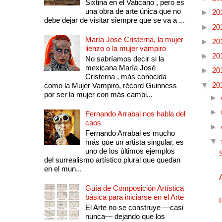
Sixtina en el Vaticano , pero es
una obra de arte única que no
►
20
debe dejar de visitar siempre que se va a ...
►
20
María José Cristerna, la mujer
►
20
lienzo o la mujer vampiro
►
20
No sabríamos decir si la
mexicana María José
►
20
Cristerna , más conocida
▼
20
como la Mujer Vampiro, récord Guinness
por ser la mujer con más cambi...
►
►
Fernando Arrabal nos habla del
caos
►
Fernando Arrabal es mucho
▼
más que un artista singular, es
uno de los últimos ejemplos
del surrealismo artístico plural que quedan
en el mun...
Guía de Composición Artística
básica para iniciarse en el Arte
El Arte no se construye —casi
nunca— dejando que los