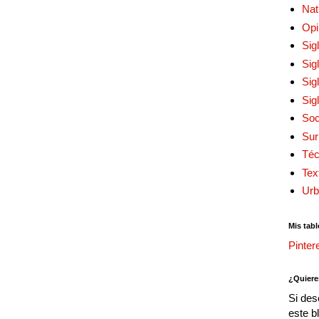
Nat
Opi
Sig
Sig
Sig
Sig
Soc
Sur
Téc
Tex
Urb
Mis tabl
Pinter
¿Quiere
Si des
este b