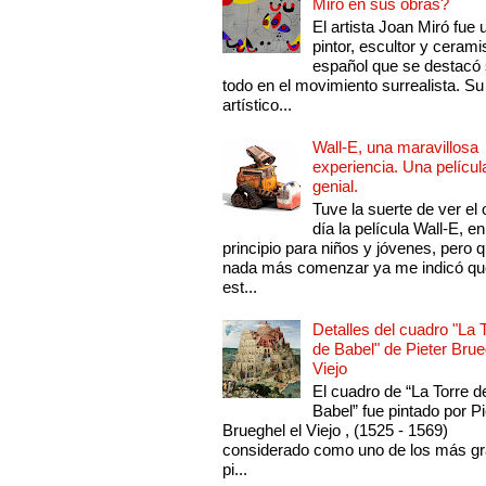
Miró en sus obras?
El artista Joan Miró fue 
pintor, escultor y cerami
español que se destacó
todo en el movimiento surrealista. Su 
artístico...
Wall-E, una maravillosa
experiencia. Una películ
genial.
Tuve la suerte de ver el 
día la película Wall-E, en
principio para niños y jóvenes, pero 
nada más comenzar ya me indicó qu
est...
Detalles del cuadro "La 
de Babel" de Pieter Brue
Viejo
El cuadro de “La Torre d
Babel” fue pintado por Pi
Brueghel el Viejo , (1525 - 1569)
considerado como uno de los más g
pi...