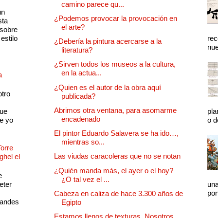
camino parece qu...
un
¿Podemos provocar la provocación en
sta
el arte?
 sobre
estilo
rec
¿Debería la pintura acercarse a la
nue
literatura?
¿Sirven todos los museos a la cultura,
en la actua...
a
¿Quien es el autor de la obra aquí
otro
publicada?
Abrimos otra ventana, para asomarme
que
pla
encadenado
e yo
o d
El pintor Eduardo Salavera se ha ido…,
mientras so...
Torre
Las viudas caracoleras que no se notan
ghel el
¿Quién manda más, el ayer o el hoy?
e
¿O tal vez el ...
eter
una
pon
Cabeza en caliza de hace 3.300 años de
randes
Egipto
Estamos llenos de texturas. Nosotros