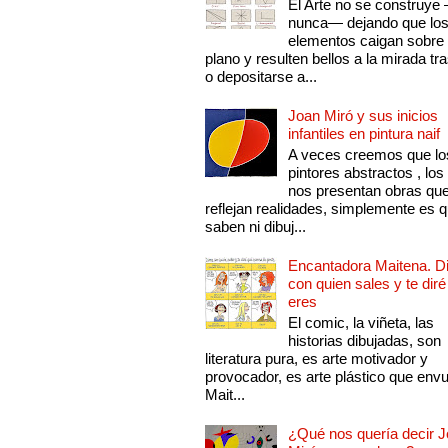
El Arte no se construye
nunca— dejando que lo
elementos caigan sobre
plano y resulten bellos a la mirada tr
o depositarse a...
Joan Miró y sus inicios
infantiles en pintura naif
A veces creemos que lo
pintores abstractos , los
nos presentan obras qu
reflejan realidades, simplemente es 
saben ni dibuj...
Encantadora Maitena. 
con quien sales y te diré
eres
El comic, la viñeta, las
historias dibujadas, son
literatura pura, es arte motivador y
provocador, es arte plástico que env
Mait...
¿Qué nos quería decir 