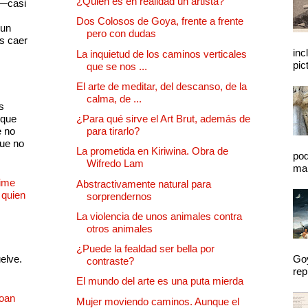
¿Quien es en realidad un artista?
 —casi
s
Dos Colosos de Goya, frente a frente
 un
pero con dudas
as caer
inc
La inquietud de los caminos verticales
pic
que se nos ...
El arte de meditar, del descanso, de la
calma, de ...
s
 que
¿Para qué sirve el Art Brut, además de
e no
para tirarlo?
que no
La prometida en Kiriwina. Obra de
pod
Wifredo Lam
mal
Dime
Abstractivamente natural para
 quien
sorprendernos
La violencia de unos animales contra
otros animales
¿Puede la fealdad ser bella por
uelve.
Goy
contraste?
rep
El mundo del arte es una puta mierda
Joan
Mujer moviendo caminos. Aunque el