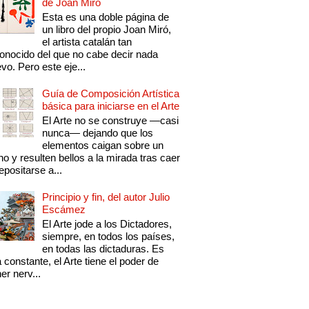
de Joan Miró
Esta es una doble página de
un libro del propio Joan Miró,
el artista catalán tan
onocido del que no cabe decir nada
vo. Pero este eje...
Guía de Composición Artística
básica para iniciarse en el Arte
El Arte no se construye —casi
nunca— dejando que los
elementos caigan sobre un
no y resulten bellos a la mirada tras caer
epositarse a...
Principio y fin, del autor Julio
Escámez
El Arte jode a los Dictadores,
siempre, en todos los países,
en todas las dictaduras. Es
 constante, el Arte tiene el poder de
er nerv...