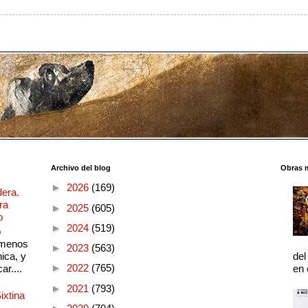
Archivo del blog
Obras 
►
2026
(169)
dera.
ra
►
2025
(605)
o
►
2024
(519)
o
 menos
►
2023
(563)
ica, y
del
►
2022
(765)
ar....
en 
►
2021
(793)
ixtina