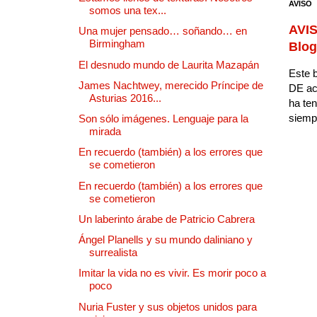
AVISO
somos una tex...
AVIS
Una mujer pensado… soñando… en
Birmingham
Blog
El desnudo mundo de Laurita Mazapán
Este b
James Nachtwey, merecido Príncipe de
DE ac
Asturias 2016...
ha ten
siempr
Son sólo imágenes. Lenguaje para la
mirada
En recuerdo (también) a los errores que
se cometieron
En recuerdo (también) a los errores que
se cometieron
Un laberinto árabe de Patricio Cabrera
Ángel Planells y su mundo daliniano y
surrealista
Imitar la vida no es vivir. Es morir poco a
poco
Nuria Fuster y sus objetos unidos para