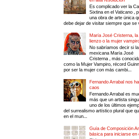
Es complicado ver la Cap
Sixtina en el Vaticano , 
una obra de arte única q
debe dejar de visitar siempre que se v
María José Cristerna, la
lienzo o la mujer vampir
No sabríamos decir si la
mexicana María José
Cristerna , más conocid
como la Mujer Vampiro, récord Guin
por ser la mujer con más cambi...
Fernando Arrabal nos ha
caos
Fernando Arrabal es mu
más que un artista singu
uno de los últimos ejem
del surrealismo artístico plural que 
en el mun...
Guía de Composición Art
básica para iniciarse en 