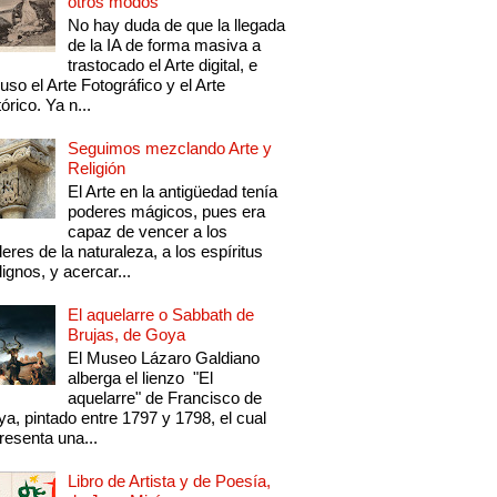
otros modos
No hay duda de que la llegada
de la IA de forma masiva a
trastocado el Arte digital, e
luso el Arte Fotográfico y el Arte
tórico. Ya n...
Seguimos mezclando Arte y
Religión
El Arte en la antigüedad tenía
poderes mágicos, pues era
capaz de vencer a los
eres de la naturaleza, a los espíritus
ignos, y acercar...
El aquelarre o Sabbath de
Brujas, de Goya
El Museo Lázaro Galdiano
alberga el lienzo "El
aquelarre" de Francisco de
a, pintado entre 1797 y 1798, el cual
resenta una...
Libro de Artista y de Poesía,