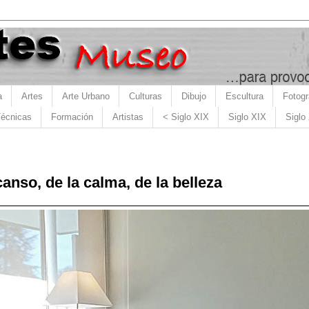
a
Artes
Arte Urbano
Culturas
Dibujo
Escultura
Fotogr
écnicas
Formación
Artistas
< Siglo XIX
Siglo XIX
Siglo
canso, de la calma, de la belleza