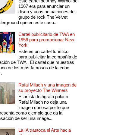
Este cartel de Andy Warhol de
1967 era para anunciar un
disco y unas actuaciones del
grupo de rock The Velvet
erground que en este caso...
Cartel publicitario de TWA en
1956 para promocionar New
York
Este es un cartel turístico,
para publicitar la compañía de
ación de TWA . El cartel que muestras
uno de los más famosos de la edad
..
Rafal Milach y una imagen de
su proyecto The Winners
El artista fotógrafo polaco
Rafal Milach no deja una
imagen curiosa por lo que
resenta como ejemplo que da la
sación de ser una image...
La IA trastoca el Arte hacia