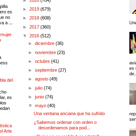
►
2020
(704)
illa
►
2019
(679)
pero es
ue no
►
2018
(608)
a a ...
Und
►
2017
(360)
 mujer
▼
2016
(512)
o
►
diciembre
(36)
►
noviembre
(23)
a
►
octubre
(41)
ness
avi
es 
►
septiembre
(27)
de.
►
agosto
(49)
bla del
►
julio
(74)
cho
►
junio
(74)
lar, es
plos
▼
mayo
(40)
quedan
Una ventana anciana que ha sufrido
rep
sen
¿Sabemos ordenar con orden o
ística
desordenamos para pod...
el Arte